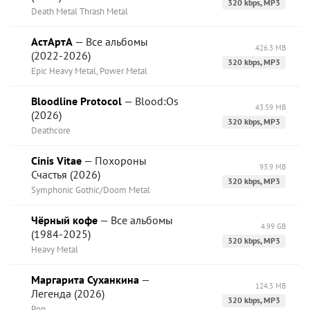
320 kbps, MP3
Death Metal Thrash Metal
АстАртА
— Все альбомы
426.3 MB
(2022-2026)
320 kbps, MP3
Epic Heavy Metal, Power Metal
Bloodline Protocol
— Blood:Os
43.59 MB
(2026)
320 kbps, MP3
Deathcore
Cinis Vitae
— Похороны
93.9 MB
Счастья (2026)
320 kbps, MP3
Symphonic Gothic/Doom Metal
Чёрный кофе
— Все альбомы
4.99 GB
(1984-2025)
320 kbps, MP3
Heavy Metal
Маргарита Суханкина
—
124.3 MB
Легенда (2026)
320 kbps, MP3
Pop