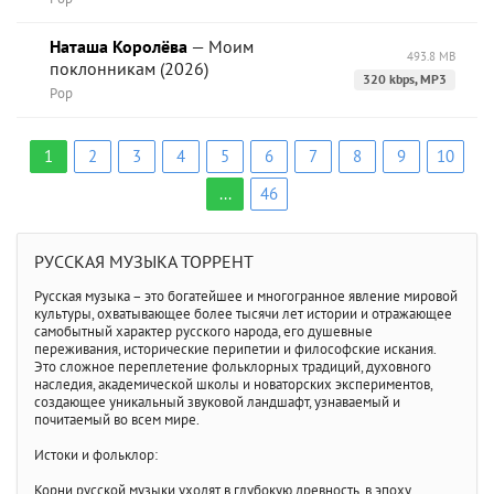
Наташа Королёва
— Моим
493.8 MB
поклонникам (2026)
320 kbps, MP3
Pop
1
2
3
4
5
6
7
8
9
10
...
46
РУССКАЯ МУЗЫКА ТОРРЕНТ
Русская музыка – это богатейшее и многогранное явление мировой
культуры, охватывающее более тысячи лет истории и отражающее
самобытный характер русского народа, его душевные
переживания, исторические перипетии и философские искания.
Это сложное переплетение фольклорных традиций, духовного
наследия, академической школы и новаторских экспериментов,
создающее уникальный звуковой ландшафт, узнаваемый и
почитаемый во всем мире.
Истоки и фольклор:
Корни русской музыки уходят в глубокую древность, в эпоху