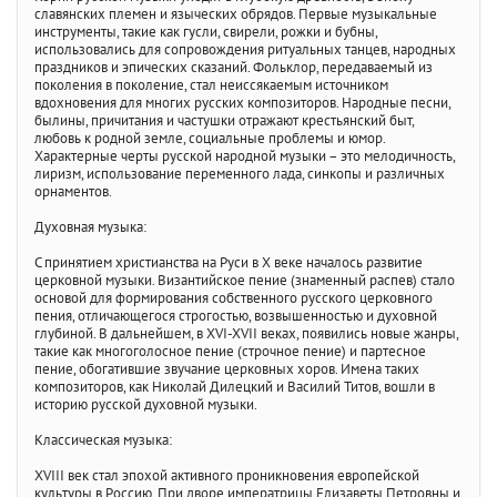
славянских племен и языческих обрядов. Первые музыкальные
инструменты, такие как гусли, свирели, рожки и бубны,
использовались для сопровождения ритуальных танцев, народных
праздников и эпических сказаний. Фольклор, передаваемый из
поколения в поколение, стал неиссякаемым источником
вдохновения для многих русских композиторов. Народные песни,
былины, причитания и частушки отражают крестьянский быт,
любовь к родной земле, социальные проблемы и юмор.
Характерные черты русской народной музыки – это мелодичность,
лиризм, использование переменного лада, синкопы и различных
орнаментов.
Духовная музыка:
С принятием христианства на Руси в X веке началось развитие
церковной музыки. Византийское пение (знаменный распев) стало
основой для формирования собственного русского церковного
пения, отличающегося строгостью, возвышенностью и духовной
глубиной. В дальнейшем, в XVI-XVII веках, появились новые жанры,
такие как многоголосное пение (строчное пение) и партесное
пение, обогатившие звучание церковных хоров. Имена таких
композиторов, как Николай Дилецкий и Василий Титов, вошли в
историю русской духовной музыки.
Классическая музыка:
XVIII век стал эпохой активного проникновения европейской
культуры в Россию. При дворе императрицы Елизаветы Петровны и