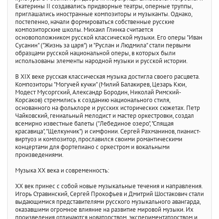
Екатерины II создавались придворные театры, оперные труппы,
приглашались иностранные композиторы и музыканты. Однако,
постепенно, начали формироваться собственные русские
композиторские школы. Михаил Глинка считается
основоположником русской классической музыки. Его оперы "Иван
Сусанин" ("Жизнь за царя") и "Руслан и Людмила" стали первыми
образцами русской национальной оперы, в которых были
использованы элементы народной музыки и русской истории.
В XIX веке русская классическая музыка достигла своего расцвета.
Композиторы "Могучей кучки" (Милий Балакирев, Цезарь Кюи,
Модест Мусоргский, Александр Бородин, Николай Римский-
Корсаков) стремились к созданию национального стиля,
основанного на фольклоре и русских исторических сюжетах. Петр
Чайковский, гениальный мелодист и мастер оркестровки, создал
всемирно известные балеты ("Лебединое озеро", "Спящая
красавица", "Щелкунчик") и симфонии. Сергей Рахманинов, пианист-
виртуоз и композитор, прославился своими романтическими
концертами для фортепиано с оркестром и вокальными
произведениями.
Музыка XX века и современность:
XX век принес с собой новые музыкальные течения и направления.
Игорь Стравинский, Сергей Прокофьев и Дмитрий Шостакович стали
выдающимися представителями русского музыкального авангарда,
оказавшими огромное влияние на развитие мировой музыки. Их
произведения отличаются новаторством, экспериментаторством и