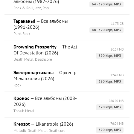
альбомы (1982-2026)
64 - 320 kbps, MP3
Rock & Roll, Jazz, Pop
Тараканы!
— Все альбомы
11.73 GB
(1991-2026)
48 - 320 kbps, MP3
Punk Rock
Drowning Prosperity
— The Act
80.57 MB
Of Devastation (2026)
320 kbps, MP3
Death Metal, Deathcore
Электропартизаны
— Оркестр
124.8 MB
Меланхолия (2026)
320 kbps, MP3
Rock
Кронос
— Все альбомы (2008-
266.20 MB
2026)
320 kbps, MP3
Thrash Metal
Kreozot
— Likantropia (2026)
76.04 MB
320 kbps, MP3
Melodic Death Metal Deathcore