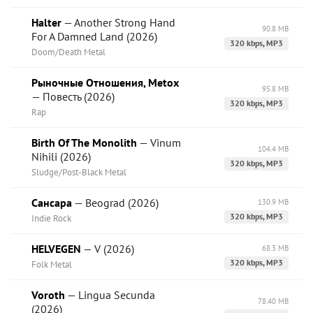
Halter
— Another Strong Hand
90.8 MB
For A Damned Land (2026)
320 kbps, MP3
Doom/Death Metal
Рыночные Отношения, Metox
95.8 MB
— Повесть (2026)
320 kbps, MP3
Rap
Birth Of The Monolith
— Vinum
104.4 MB
Nihili (2026)
320 kbps, MP3
Sludge/Post-Black Metal
Сансара
— Beograd (2026)
130.9 MB
320 kbps, MP3
Indie Rock
HELVEGEN
— V (2026)
68.3 MB
320 kbps, MP3
Folk Metal
Voroth
— Lingua Secunda
78.40 MB
(2026)