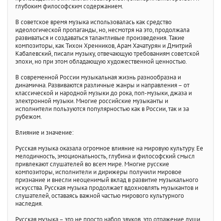
глубоким философским содержанием.
В советское время музыка использовалась как средство
идеологической пропаганды, но, несмотря на это, продолжала
развиваться и создаваться талантливые произведения. Такие
композиторы, как Тихон Хренников, Арам Хачатурян и Дмитрий
Кабалевский, писали музыку, отвечающую требованиям советской
эпохи, но при этом обладающую художественной ценностью.
В современной России музыкальная жизнь разнообразна и
динамична. Развиваются различные жанры и направления – от
классической и народной музыки до рока, поп-музыки, джаза и
электронной музыки. Многие российские музыканты и
исполнители пользуются популярностью как в России, так и за
рубежом.
Влияние и значение:
Русская музыка оказала огромное влияние на мировую культуру. Ее
мелодичность, эмоциональность, глубина и философский смысл
привлекают слушателей во всем мире. Многие русские
композиторы, исполнители и дирижеры получили мировое
признание и внесли неоценимый вклад в развитие музыкального
искусства. Русская музыка продолжает вдохновлять музыкантов и
слушателей, оставаясь важной частью мирового культурного
наследия.
Русская музыка – это не просто набор звуков, это отражение души