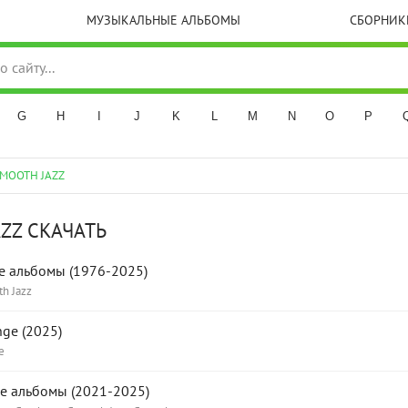
МУЗЫКАЛЬНЫЕ АЛЬБОМЫ
СБОРНИК
G
H
I
J
K
L
M
N
O
P
SMOOTH JAZZ
ZZ СКАЧАТЬ
е альбомы (1976-2025)
h Jazz
ge (2025)
e
е альбомы (2021-2025)