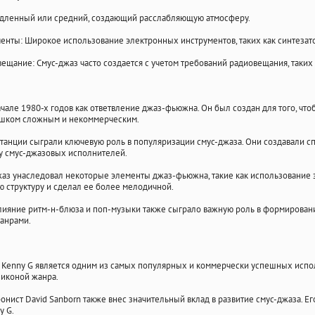
едленный или средний, создающий расслабляющую атмосферу.
енты: Широкое использование электронных инструментов, таких как синтеза
ещание: Смус-джаз часто создается с учетом требований радиовещания, таких
ачале 1980-х годов как ответвление джаз-фьюжна. Он был создан для того, ч
ишком сложным и некоммерческим.
танции сыграли ключевую роль в популяризации смус-джаза. Они создавали с
у смус-джазовых исполнителей.
аз унаследовал некоторые элементы джаз-фьюжна, такие как использование 
 структуру и сделал ее более мелодичной.
лияние ритм-н-блюза и поп-музыки также сыграло важную роль в формировани
анрами.
т Kenny G является одним из самых популярных и коммерчески успешных испо
 иконой жанра.
фонист David Sanborn также внес значительный вклад в развитие смус-джаза. 
y G.