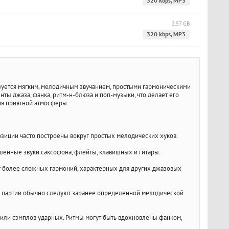
320 kbps, MP3
2.57 GB
320 kbps, MP3
ризуется мягким, мелодичным звучанием, простыми гармоническими
нты джаза, фанка, ритм-н-блюза и поп-музыки, что делает его
ия приятной атмосферы.
зиции часто построены вокруг простых мелодических хуков.
ушенные звуки саксофона, флейты, клавишных и гитары.
т более сложных гармоний, характерных для других джазовых
е партии обычно следуют заранее определенной мелодической
 или сэмплов ударных. Ритмы могут быть вдохновлены фанком,