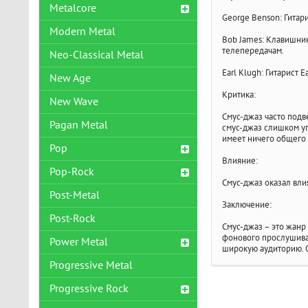
Metalcore
George Benson: Гитар
Modern Metal
Bob James: Клавишник
телепередачам.
Neo-Classical Metal
Earl Klugh: Гитарист
New Age
Критика:
New Wave
Смус-джаз часто подв
Pagan Metal
смус-джаз слишком уп
имеет ничего общего
Pop
Влияние:
Pop-Rock
Смус-джаз оказал вли
Post-Metal
Заключение:
Post-Rock
Смус-джаз – это жанр
фонового прослушива
Power Metal
широкую аудиторию. О
Progressive Metal
Progressive Rock