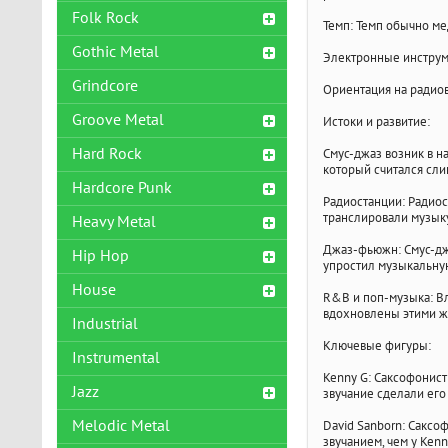
Folk Rock
Темп: Темп обычно м
Gothic Metal
Электронные инструм
Grindcore
Ориентация на радиов
Groove Metal
Истоки и развитие:
Hard Rock
Смус-джаз возник в н
который считался сл
Hardcore Punk
Радиостанции: Радиос
транслировали музык
Heavy Metal
Джаз-фьюжн: Смус-дж
Hip Hop
упростил музыкальную
House
R&B и поп-музыка: В
вдохновлены этими ж
Industrial
Ключевые фигуры:
Instrumental
Kenny G: Саксофонис
Jazz
звучание сделали его
Melodic Metal
David Sanborn: Саксо
звучанием, чем у Kenn