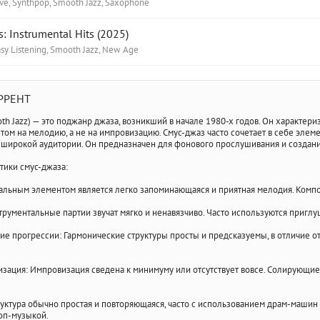
ve, Synthpop, Smooth Jazz, Saxophone
: Instrumental Hits (2025)
asy Listening, Smooth Jazz, New Age
РРЕНТ
oth Jazz) — это поджанр джаза, возникший в начале 1980-х годов. Он характе
том на мелодию, а не на импровизацию. Смус-джаз часто сочетает в себе элеме
 широкой аудитории. Он предназначен для фонового прослушивания и создан
тики смус-джаза:
альным элементом является легко запоминающаяся и приятная мелодия. Компо
трументальные партии звучат мягко и ненавязчиво. Часто используются пригл
е прогрессии: Гармонические структуры просты и предсказуемы, в отличие о
зация: Импровизация сведена к минимуму или отсутствует вовсе. Солирующи
руктура обычно простая и повторяющаяся, часто с использованием драм-машин
оп-музыкой.