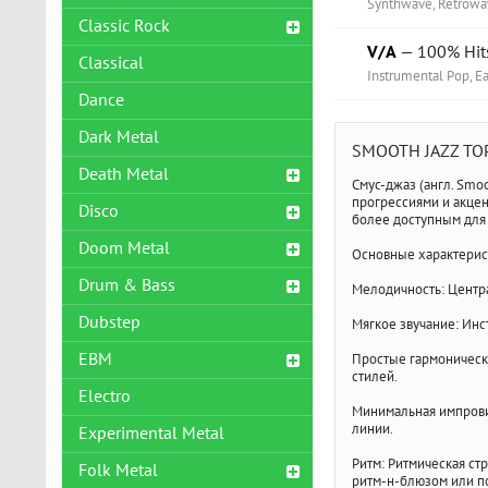
Synthwave, Retrowa
Classic Rock
V/A
— 100% Hits
Classical
Instrumental Pop, E
Dance
Dark Metal
SMOOTH JAZZ ТО
Death Metal
Смус-джаз (англ. Smo
прогрессиями и акцен
Disco
более доступным для
Doom Metal
Основные характерис
Drum & Bass
Мелодичность: Центр
Dubstep
Мягкое звучание: Инс
EBM
Простые гармонически
стилей.
Electro
Минимальная импрови
линии.
Experimental Metal
Ритм: Ритмическая ст
Folk Metal
ритм-н-блюзом или п