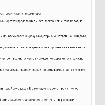
торы, драм-машины и сэмплеры.
 как короткая продолжительность треков и акцент на мелодию.
тобы привлечь более широкую аудиторию, чем традиционный джаз,
пециальные форматы вещания, ориентированные на этот жанр, и
электронных инструментов и смешение с другими жанрами, но
и смус-джаза. Мелодичность и простота композиций во многом
лнителей смус-джаза. Его мелодичные соло и романтичное
Его стиль характеризуется более энергичным и фанковым