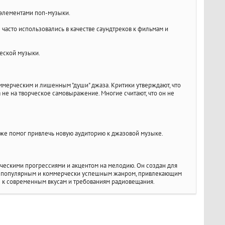
 элементами поп-музыки.
 часто использовались в качестве саундтреков к фильмам и
ческой музыки.
оммерческим и лишенным "души" джаза. Критики утверждают, что
не на творческое самовыражение. Многие считают, что он не
также помог привлечь новую аудиторию к джазовой музыке.
ческими прогрессиями и акцентом на мелодию. Он создан для
тся популярным и коммерчески успешным жанром, привлекающим
е к современным вкусам и требованиям радиовещания.