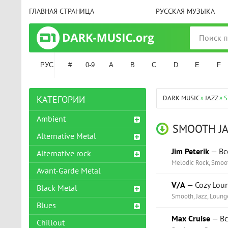
ГЛАВНАЯ СТРАНИЦА
РУССКАЯ МУЗЫКА
РУС
#
0-9
A
B
C
D
E
F
DARK MUSIC
»
JAZZ
» 
КАТЕГОРИИ
Ambient
SMOOTH JA
Alternative Metal
Jim Peterik
— Вс
Alternative rock
Melodic Rock, Smoot
Avant-Garde Metal
V/A
— Cozy Loun
Black Metal
Smooth, Jazz, Loung
Blues
Max Cruise
— Вс
Chillout