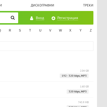
И
ДИСКОГРАФИИ
ТРЕКИ
Вход
Регистрация
Q
R
S
T
U
V
W
X
Y
Z
2.04 GB
192 - 320 kbps, MP3
1.60 GB
320 kbps, MP3
745.9 MB