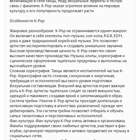
включающую в себя танцы, моду, визуальные эффекты и тесную
связь с фанатами. K-Pop оказал огромное влияние на мировую
культуру, и его популярность продолжает расти.
Особенности K-Pop:
Жанровое разнообразие: K-Pop не ограничивается одним жанром.
Он включает в себя элементы поп-музыки, хип-хопа, R&B, EDM,
рока и даже традиционной корейской музыки. Это позволяет
артистам экспериментировать и создавать уникальное звучание.
Высокая производственная ценность: K-Pop известен своим
высоким качеством производства. Музыка, клипы, хореография и
сценическое оформление тщательно продуманы и выполнены на
высочайшем уровне.
Сложная хореография: Танцы являются неотъемлемой частью K-
Pop. Хореография часто сложная, синхронная и энергичная,
требующая от исполнителей высокого уровня подготовки.
Визуальная составляющая: Внешний вид артистов играет важную
роль в K-Pop. Артисты тщательно следят за своей внешностью,
одеждой и макияжем, создавая яркий и запоминающийся образ.
Система трейни: Многие K-Pop артисты проходят длительную и
интенсивную подготовку в агентствах развлечений, прежде чем
дебютировать. Эта система трейни позволяет отбирать и обучать
самых талантливых и перспективных исполнителей.
Фан-культура: Фан-культура K-Pop очень активна и организована.
Фанаты поддерживают своих любимых артистов, участвуют в фан-
клубах, организуют мероприятия и активно продвигают их музыку в
социальных сетях.