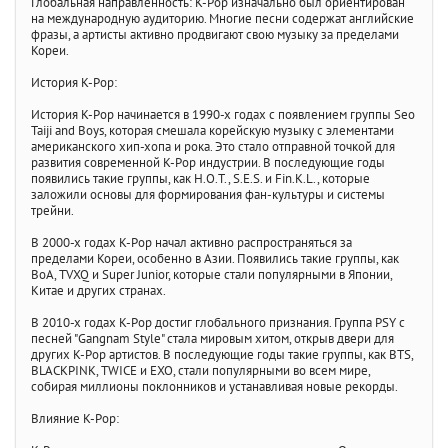
Глобальная направленность: K-Pop изначально был ориентирован
на международную аудиторию. Многие песни содержат английские
фразы, а артисты активно продвигают свою музыку за пределами
Кореи.
История K-Pop:
История K-Pop начинается в 1990-х годах с появлением группы Seo
Taiji and Boys, которая смешала корейскую музыку с элементами
американского хип-хопа и рока. Это стало отправной точкой для
развития современной K-Pop индустрии. В последующие годы
появились такие группы, как H.O.T., S.E.S. и Fin.K.L., которые
заложили основы для формирования фан-культуры и системы
трейни.
В 2000-х годах K-Pop начал активно распространяться за
пределами Кореи, особенно в Азии. Появились такие группы, как
BoA, TVXQ и Super Junior, которые стали популярными в Японии,
Китае и других странах.
В 2010-х годах K-Pop достиг глобального признания. Группа PSY с
песней "Gangnam Style" стала мировым хитом, открыв двери для
других K-Pop артистов. В последующие годы такие группы, как BTS,
BLACKPINK, TWICE и EXO, стали популярными во всем мире,
собирая миллионы поклонников и устанавливая новые рекорды.
Влияние K-Pop: