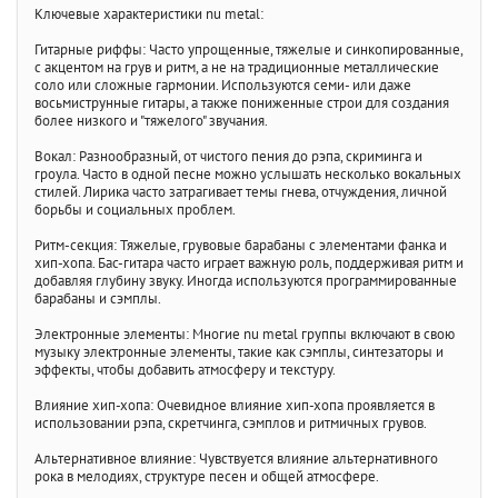
Ключевые характеристики nu metal:
Гитарные риффы: Часто упрощенные, тяжелые и синкопированные,
с акцентом на грув и ритм, а не на традиционные металлические
соло или сложные гармонии. Используются семи- или даже
восьмиструнные гитары, а также пониженные строи для создания
более низкого и "тяжелого" звучания.
Вокал: Разнообразный, от чистого пения до рэпа, скриминга и
гроула. Часто в одной песне можно услышать несколько вокальных
стилей. Лирика часто затрагивает темы гнева, отчуждения, личной
борьбы и социальных проблем.
Ритм-секция: Тяжелые, грувовые барабаны с элементами фанка и
хип-хопа. Бас-гитара часто играет важную роль, поддерживая ритм и
добавляя глубину звуку. Иногда используются программированные
барабаны и сэмплы.
Электронные элементы: Многие nu metal группы включают в свою
музыку электронные элементы, такие как сэмплы, синтезаторы и
эффекты, чтобы добавить атмосферу и текстуру.
Влияние хип-хопа: Очевидное влияние хип-хопа проявляется в
использовании рэпа, скретчинга, сэмплов и ритмичных грувов.
Альтернативное влияние: Чувствуется влияние альтернативного
рока в мелодиях, структуре песен и общей атмосфере.