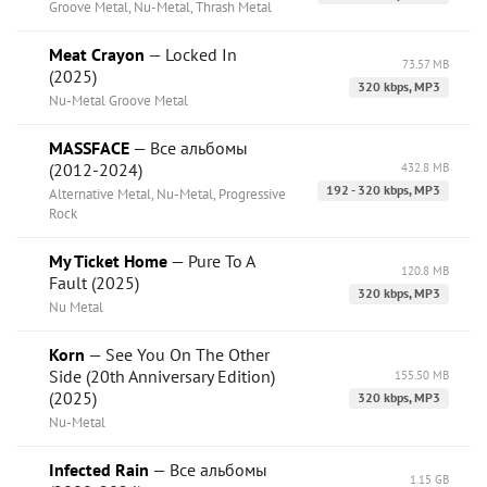
Groove Metal, Nu-Metal, Thrash Metal
Meat Crayon
— Locked In
73.57 MB
(2025)
320 kbps, MP3
Nu-Metal Groove Metal
MASSFACE
— Все альбомы
(2012-2024)
432.8 MB
192 - 320 kbps, MP3
Alternative Metal, Nu-Metal, Progressive
Rock
My Ticket Home
— Pure To A
120.8 MB
Fault (2025)
320 kbps, MP3
Nu Metal
Korn
— See You On The Other
Side (20th Anniversary Edition)
155.50 MB
(2025)
320 kbps, MP3
Nu-Metal
Infected Rain
— Все альбомы
1.15 GB