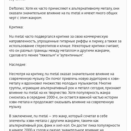
Deftones: Хотя их часто причисляют к альтернативному металу, они
оказали значительное влияние на nu metal и имеют много общих
черт с этим жанром.
Критика:
Nu metal часто подвергался критике за свою коммерческую
направленность, упрощенные гитарные риффы и лирику, а также за
использование стереотипов и клише. Некоторые критики считают,
что он размыл границы между металлом и другими жанрами,
сделав его менее "тяжелым" и "аутентичным".
Наследие:
Несмотря на критику, nu metal оказал значительное влияние на
современную музыку. Он помог привлечь новую аудиторию к хэви-
металу и вдохновил множество молодых музыкантов. Многие
группы, играющие альтернативный рок и металл сегодня, признают
влияние nu metal на их творчество. Хотя популярность жанра
снизилась в середине 2000-х, он остается важной частью истории
хэви-метала и продолжает оказывать влияние на современную
музыку.
В заключение, nu metal — это жанр, который сочетал в себе
элементы хэви-метала с другими жанрами, такими как
альтернативный рок, фанк и хип-хоп. Он достиг пика популярности
в начале 2000-х годов и оказал значительное влияние на