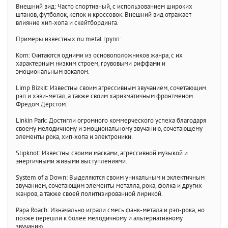
Внешний вид: Часто спортивный, с использованием широких
штанов, футболок, кепок и кроссовок. Внешний вид отражает
влияние хип-хопа и скейтбординга.
Примеры известных nu metal групп:
Korn: Считаются одними из основоположников жанра, с их
характерным низким строем, грувовыми риффами и
эмоциональным вокалом.
Limp Bizkit: Известны своим агрессивным звучанием, сочетающим
рэп и хэви-метал, а также своим харизматичным фронтменом
Фредом Дёрстом.
Linkin Park: Достигли огромного коммерческого успеха благодаря
своему мелодичному и эмоциональному звучанию, сочетающему
элементы рока, хип-хопа и электроники.
Slipknot: Известны своими масками, агрессивной музыкой и
энергичными живыми выступлениями.
System of a Down: Выделяются своим уникальным и эклектичным
звучанием, сочетающим элементы металла, рока, фолка и других
жанров, а также своей политизированной лирикой.
Papa Roach: Изначально играли смесь фанк-метала и рэп-рока, но
позже перешли к более мелодичному и альтернативному
звучанию.