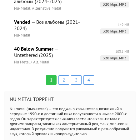
альбомы (2024-2025)
320 kbps, MP3
Nu-Metal, Alternative Metal
Vended
— Все альбомы (2021-
149 MB
2024)
320 kbps, MP3
Nu-Metal
40 Below Summer
—
103.1 MB
Untethered (2025)
320 kbps, MP3
Nu Metal / Alt. Metal
1
2
3
4
NU METAL ТОРРЕНТ
Nu metal (нью-метал) — это поджанр хэви-метала, возникший в
середине 1990-х и достигший пика популярности в начале 2000-х
годов. Он характеризуется слиянием элементов хэви-метала с
другими жанрами, такими как альтернативный рок, фанк, хип-хоп и
индастриал. В результате получается уникальный и разнообразный
звук, который привлек широкую аудиторию.