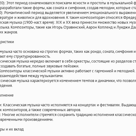
0): Этот период ознаменовался поисками ясности и простоты в музыкальной 
 разработали такие формы, как соната и симфония, создав мелодии, которые с
0): Романтический период выделяется увеличением эмоционального выражени
ературе и живописи для вдохновения. К таким композиторам относятся Фреде
ская музыка (1900-наст. время): XIX и XX века принесли множество новых муз
зыка. Композиторы, такие как Игорь Стравинский, Аарон Копленд и Луиджи Да
их жанров.
ристики
музыка часто основана на строгих формах, таких как рондо, соната, симфония 
ют ему структурированность.
сическая музыка нередко включает в себя оркестры, состоящие из разделов с
 создавать богатые, полные звуковые пейзажи.
Композиторы классической музыки активно работают с гармонией и мелодией. 
заимодействия между музыкантами.
ссическая музыка характеризуется изменением темпов и динамики, что позвол
едения.
олнение
: Классическая музыка часто исполняется на концертах и фестивалях. Выдаю
 композиторов, а также современных авторов.
: Многие исполнители стремятся сохранить традицию исполнения классическо
овременными произведениями.
ры и их вклад