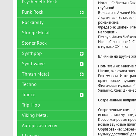
Psychedelic Rock
Иоганн Себастьян Бах:
глубиной.
Punk Rock
Вольфганг Амадей Моц
Людвиг ван Бетховен:
Rockabilly
романтизма.
Фредерик Шопен: Мас
мелодиями.
Sludge Metal
Петрур Ильич Чайковс
Игорь Стравинский: 
Stoner Rock
о музыке XX века.
Synthpop
Влияние на другие ж
Synthwave
Поп-музыка: Многие п
Harum, включают эле
Thrash Metal
Рок-музыка: Интеграци
оркестровое звучани
Techno
Фильмовая музыка: Мн
Уильямс, Ханс Цимме
Trance
Современные направ
Trip-Hop
Современные компози
исполнению музыки, 
Viking Metal
Кросс-жанровые проек
новые звуковые пали
Авторская песня
Образование: Совреме
музыку доступной дл