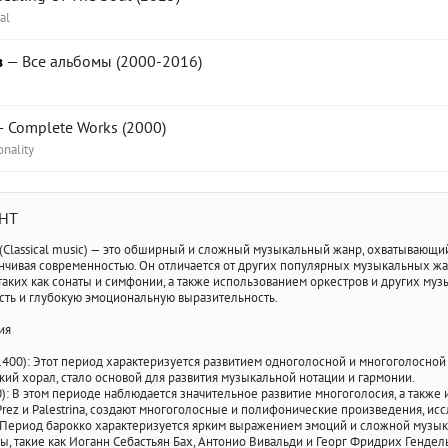
al
в
— Все альбомы (2000-2016)
 Complete Works (2000)
onality
ЕНТ
(Classical music) — это обширный и сложный музыкальный жанр, охватывающий
нчивая современностью. Он отличается от других популярных музыкальных ж
аких как сонаты и симфонии, а также использованием оркестров и других муз
сть и глубокую эмоциональную выразительность.
ия
400): Этот период характеризуется развитием одноголосной и многоголосной 
ский хорал, стало основой для развития музыкальной нотации и гармонии.
): В этом периоде наблюдается значительное развитие многоголосия, а такж
s Prez и Palestrina, создают многоголосные и полифонические произведения, и
 Период барокко характеризуется ярким выражением эмоций и сложной музык
ы, такие как Иоганн Себастьян Бах, Антонио Вивальди и Георг Фридрих Гендел