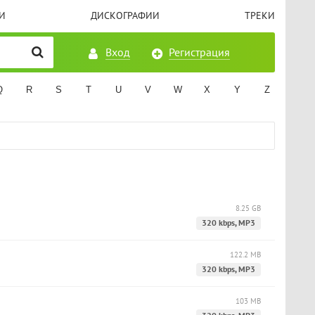
И
ДИСКОГРАФИИ
ТРЕКИ
Вход
Регистрация
Q
R
S
T
U
V
W
X
Y
Z
8.25 GB
320 kbps, MP3
122.2 MB
320 kbps, MP3
103 MB