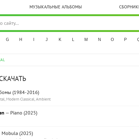
МУЗЫКАЛЬНЫЕ АЛЬБОМЫ
СБОРНИК
G
H
I
J
K
L
M
N
O
P
CAL
 СКАЧАТЬ
бомы (1984-2016)
al, Modern Classical, Ambient
en
— Piano (2025)
 Mobula (2025)