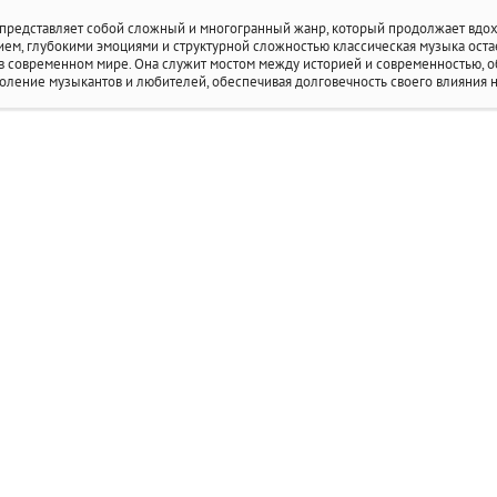
представляет собой сложный и многогранный жанр, который продолжает вдохн
ем, глубокими эмоциями и структурной сложностью классическая музыка остае
 в современном мире. Она служит мостом между историей и современностью, о
оление музыкантов и любителей, обеспечивая долговечность своего влияния н