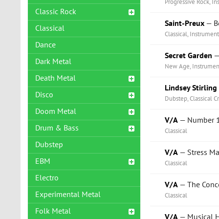
Progressive Rock, In
Classic Rock
Saint-Preux
— В
Classical
Classical, Instrument
Dance
Secret Garden
—
Dark Metal
New Age, Instrument
Death Metal
Lindsey Stirling
Disco
Dubstep, Classical Cr
Doom Metal
V/A
— Number 1 
Drum & Bass
Classical
Dubstep
V/A
— Stress M
EBM
Classical
Electro
V/A
— The Conce
Experimental Metal
Classical
Folk Metal
V/A
— Musical H