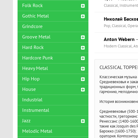
Folk Rock
Classical, Instrument
Gothic Metal
Николай Баско
Pop, Classical, Opera
Grindcore
Groove Metal
Anton Webern
—
Modern Classical, At
Hard Rock
Hardcore Punk
CLASSICAL ТОРР
Heavy Metal
Классическая музыка 
Hip Hop
Средневековья и зака
традиционных форм, т
House
гармонию, мелодично
Industrial
История возникновен
Instrumental
Средневековье (500-1
частности, грегориан
Jazz
Ренессанс (1400-1600
такие как Josquin de
Melodic Metal
Барокко (1600-1750):
оратория. Композитор