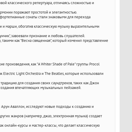
новой классического репертуара, отличаясь сложностью и
армонии поражают простотой и элегантностью.
и фортепианные сонаты стали знаковыми для перехода
и и марши, обогатив классическую музыку выразительными
унчик", завоевали признание и любовь слушателей.
такими как "Весна священная", который изменил представление
 произведения, как "A Whiter Shade of Pale" группы Procol
Electric Light Orchestra и The Beatles, которые использовали
традицию для создания своих саундтреков, таких как Джон
 создания впечатляющих музыкальных пейзажей.
 Арун Аваллон, исследуют новые подходы к созданию и
угих жанров (например, джаз, электронная музыка) создает
ак онлайн-курсы и мастер-классы, что делает классическую