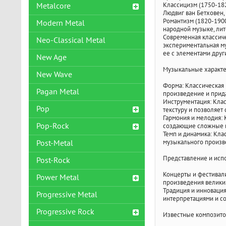
Классицизм (1750-182
Metalcore
Людвиг ван Бетховен,
Романтизм (1820-190
Modern Metal
народной музыке, лит
Современная классиче
Neo-Classical Metal
экспериментальная му
ее с элементами друг
New Age
Музыкальные характе
New Wave
Форма: Классическая 
Pagan Metal
произведение и прида
Инструментация: Клас
Pop
текстуру и позволяет
Гармония и мелодия: 
Pop-Rock
создающие сложные в
Темп и динамика: Кла
музыкального произв
Post-Metal
Представление и исп
Post-Rock
Концерты и фестивали
Power Metal
произведения великих
Традиция и инновация
Progressive Metal
интерпретациями и с
Progressive Rock
Известные композито