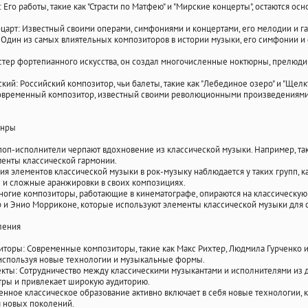
 Его работы, такие как "Страсти по Матфею" и "Мирские концерты", остаются ос
арт: Известный своими операми, симфониями и концертами, его мелодии и г
 Один из самых влиятельных композиторов в истории музыки, его симфонии 
тер фортепианного искусства, он создал многочисленные ноктюрны, прелюди
кий: Российский композитор, чьи балеты, такие как "Лебединое озеро" и "Щелк
Современный композитор, известный своими революционными произведениями, 
анры
оп-исполнители черпают вдохновение из классической музыки. Например, такие
менты классической гармонии.
я элементов классической музыки в рок-музыку наблюдается у таких групп, как 
е и сложные аранжировки в своих композициях.
огие композиторы, работающие в кинематографе, опираются на классическую 
р и Энио Морриконе, которые используют элементы классической музыки для
ления
торы: Современные композиторы, такие как Макс Рихтер, Людмила Гурченко и
используя новые технологии и музыкальные формы.
ты: Сотрудничество между классическими музыкантами и исполнителями из др
тры и привлекает широкую аудиторию.
нное классическое образование активно включает в себя новые технологии, к
я новых поколений.