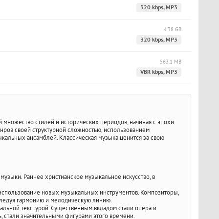
320 kbps, MP3
4.38 GB
320 kbps, MP3
563.1 MB
VBR kbps, MP3
 множество стилей и исторических периодов, начиная с эпохи
анров своей структурной сложностью, использованием
ыкальных ансамблей. Классическая музыка ценится за свою
музыки. Раннее христианское музыкальное искусство, в
е использование новых музыкальных инструментов. Композиторы,
сследуя гармонию и мелодическую линию.
альной текстурой. Существенным вкладом стали опера и
ь, стали значительными фигурами этого времени.