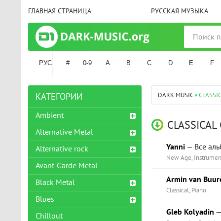
ГЛАВНАЯ СТРАНИЦА
РУССКАЯ МУЗЫКА
РУС
#
0-9
A
B
C
D
E
F
DARK MUSIC
» CLASSI
КАТЕГОРИИ
Ambient
CLASSICAL
Alternative Metal
Yanni
— Все аль
Alternative rock
New Age, Instrument
Avant-Garde Metal
Armin van Buur
Black Metal
Classical, Piano
Blues
Gleb Kolyadin
—
Chillout