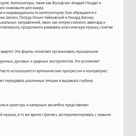
форме. Композиторы, такие как Вольфганг Амадей Моцарт и
тали знаковыми для жанра.
я и индивидуальности композиторов. Они обращаются к
рик Шопен, Петрур Ильич Чайковский и Рихард Вагнер.
ыкальных направлений, таких как импрессионизм, авангард и
ллапиккола, продолжили развивать классическую музыку, сочетая
и квартет. Эти формы помогают организовать музыкальное
трунных, духовых и ударных инструментов. Это усложняет
Часто используются гармонические прогрессии и контрапункт,
яет передавать различные эмоции и выражать глубину
щиеся оркестры и камерные ансамбли представляют
й музыки, в то же время стремясь экспериментировать с новыми