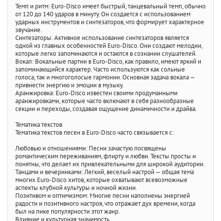
Темп и ритм: Euro-Disco имеет быстрый, танцевальный темп, обычно
от 120 до 140 ударов в минуту. Он создается с использованием
ударных инструментов и синтезаторов, что формирует характерное
звучание.
Синтезаторы: Активное использование синтезаторов является
одной из главных особенностей Euro-Disco. Они создают мелодии,
которые легко запоминаются и остаются в сознании слушателей.
Вокал: Вокальные партии в Euro-Disco, как правило, имеют яркий и
запоминающийся характер. Часто используются как сольные
голоса, так и многоголосые гармонии. Основная задача вокала —
привнести энергию и эмоции в музыку.
Аранжировка: Euro-Disco известен своими продуманными
аранжировками, которые часто включают в себя разнообразные
секции и переходы, создавая ощущение динамичности и драйва.
Тематика текстов
Тематика текстов песен в Euro-Disco часто связывается с:
Любовью и отношениями: Песни зачастую посвящены
романтическим переживаниям, флирту и любви. Тексты просты и
понятны, что делает их привлекательными для широкой аудитории.
Танцами и вечеринками: Легкий, веселый настрой — общая тема
многих Euro-Disco хитов, которые охватывают всевозможные
аспекты клубной культуры и ночной жизни.
Позитивом и оптимизмом: Многие песни наполнены энергией
радости и позитивного настроя, что отражает дух времени, когда
был на пике популярности этот жанр.
Влияние и культурная значимость