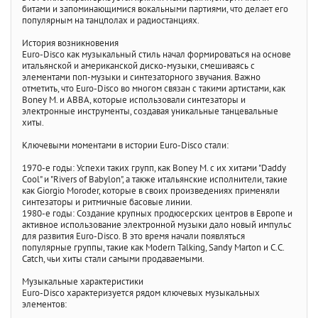
битами и запоминающимися вокальными партиями, что делает его
популярным на танцполах и радиостанциях.
История возникновения
Euro-Disco как музыкальный стиль начал формироваться на основе
итальянской и американской диско-музыки, смешиваясь с
элементами поп-музыки и синтезаторного звучания. Важно
отметить, что Euro-Disco во многом связан с такими артистами, как
Boney M. и ABBA, которые использовали синтезаторы и
электронные инструменты, создавая уникальные танцевальные
хиты.
Ключевыми моментами в истории Euro-Disco стали:
1970-е годы: Успехи таких групп, как Boney M. с их хитами "Daddy
Cool" и "Rivers of Babylon", а также итальянские исполнители, такие
как Giorgio Moroder, которые в своих произведениях применяли
синтезаторы и ритмичные басовые линии.
1980-е годы: Создание крупных продюсерских центров в Европе и
активное использование электронной музыки дало новый импульс
для развития Euro-Disco. В это время начали появляться
популярные группы, такие как Modern Talking, Sandy Marton и C.C.
Catch, чьи хиты стали самыми продаваемыми.
Музыкальные характеристики
Euro-Disco характеризуется рядом ключевых музыкальных
элементов: