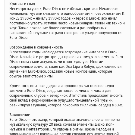
Критика и спад
Несмотря на успех, Euro-Disco не избежать критики. Некоторые
мелианалы музыки считали его однообразным и поверхностным. К
концу 1980-х – началу 1990-х годов интерес к Euro-Disco начал
постепенно угасать, уступая место новым жанрам, таким как техно и
хаус. Также появление более сложных и разнообразных
направлений в музыке сыграло свою роль в упадке популярности
Euro-Disco.
Возрождение и современность
В последние годы наблюдается возрождение интереса к Euro-
Disco. Nostalgia и ретро-тренды привели к тому, что элементы Euro-
Disco снова стали актуальными в поп-культуре. Многие
современные артисты, такие как Dua Lipa и Robyn, вдохновляются
звучанием Euro-Disco, создавая новые композиции, которые
обыгрывают старые хиты.
Кроме того, опытные диджеи и продюсеры часто используют
элементы Euro-Disco, создавая новые ремиксы и миксы для
современных клубов и вечеринок. Этот стиль продолжает вносить
свой вклад в формирование будущего танцевальной музыки,
реанимируя звучание, которое покорило миллионы сердец в 80-х.
Заключение
Euro-Disco — это жанр, который оказал значительное влияние на
музыкальную культуру 20 века, сочетая элементы диско, поп-
музыки и синтезаторов. Его ударные ритмы, яркие мелодии и
запоминающиеся вокальные партии сделали его неотъемлемой