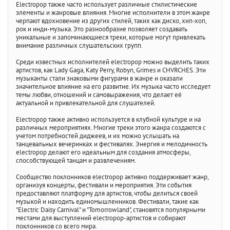
Electropop также часто использует различные стилистические
элементы и жанровые влияния. Многие исполнители в этом жанре
черпают вдохновение из других стилей, таких как диско, хип-хоп,
рок и инди-музыка. Это разнообразие позволяет создавать
уникальные и запоминающиеся треки, которые могут привлекать
внимание различных слушательских групп.
Среди известных исполнителей electropop можно выделить таких
артистов, как Lady Gaga, Katy Perry, Robyn, Grimes и CHVRCHES. Эти
музыканты стали знаковыми фигурами в жанре и оказали
значительное влияние на его развитие. Их музыка часто исследует
темы любви, отношений и самовыражения, что делает её
актуальной и привлекательной для слушателей.
Electropop также активно используется в клубной культуре и на
различных мероприятиях. Многие треки этого жанра создаются с
учетом потребностей диджеев, и их можно услышать на
танцевальных вечеринках и фестивалях. Энергия и мелодичность
electropop делают его идеальным для создания атмосферы,
способствующей танцам и развлечениям.
Сообщество поклонников electropop активно поддерживает жанр,
организуя концерты, фестивали и мероприятия. Эти события
предоставляют платформу для артистов, чтобы делиться своей
музыкой и находить единомышленников. Фестивали, такие как
"Electric Daisy Carnival" и "Tomorrowland", становятся популярными
местами для выступлений electropop-артистов и собирают
поклонников со всего мира.