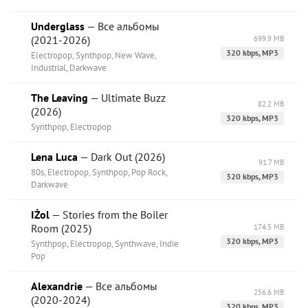
Underglass
— Все альбомы
(2021-2026)
699.9 MB
320 kbps, MP3
Electropop, Synthpop, New Wave,
Industrial, Darkwave
The Leaving
— Ultimate Buzz
82.2 MB
(2026)
320 kbps, MP3
Synthpop, Electropop
Lena Luca
— Dark Out (2026)
91.7 MB
80s, Electropop, Synthpop, Pop Rock,
320 kbps, MP3
Darkwave
IŻol
— Stories from the Boiler
Room (2025)
174.5 MB
320 kbps, MP3
Synthpop, Electropop, Synthwave, Indie
Pop
Alexandrie
— Все альбомы
256.6 MB
(2020-2024)
320 kbps, MP3