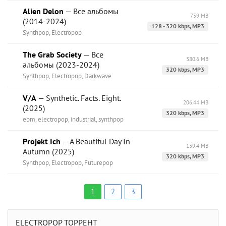
Alien Delon
— Все альбомы
759 MB
(2014-2024)
128 - 320 kbps, MP3
Synthpop, Electropop
The Grab Society
— Все
380.6 MB
альбомы (2023-2024)
320 kbps, MP3
Synthpop, Electropop, Darkwave
V/A
— Synthetic. Facts. Eight.
206.44 MB
(2025)
320 kbps, MP3
ebm, electropop, industrial, synthpop
Projekt Ich
— A Beautiful Day In
139.4 MB
Autumn (2025)
320 kbps, MP3
Synthpop, Electropop, Futurepop
1
2
3
ELECTROPOP ТОРРЕНТ