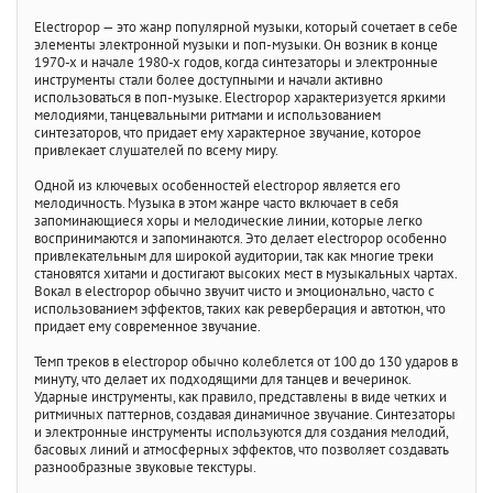
Electropop — это жанр популярной музыки, который сочетает в себе
элементы электронной музыки и поп-музыки. Он возник в конце
1970-х и начале 1980-х годов, когда синтезаторы и электронные
инструменты стали более доступными и начали активно
использоваться в поп-музыке. Electropop характеризуется яркими
мелодиями, танцевальными ритмами и использованием
синтезаторов, что придает ему характерное звучание, которое
привлекает слушателей по всему миру.
Одной из ключевых особенностей electropop является его
мелодичность. Музыка в этом жанре часто включает в себя
запоминающиеся хоры и мелодические линии, которые легко
воспринимаются и запоминаются. Это делает electropop особенно
привлекательным для широкой аудитории, так как многие треки
становятся хитами и достигают высоких мест в музыкальных чартах.
Вокал в electropop обычно звучит чисто и эмоционально, часто с
использованием эффектов, таких как реверберация и автотюн, что
придает ему современное звучание.
Темп треков в electropop обычно колеблется от 100 до 130 ударов в
минуту, что делает их подходящими для танцев и вечеринок.
Ударные инструменты, как правило, представлены в виде четких и
ритмичных паттернов, создавая динамичное звучание. Синтезаторы
и электронные инструменты используются для создания мелодий,
басовых линий и атмосферных эффектов, что позволяет создавать
разнообразные звуковые текстуры.