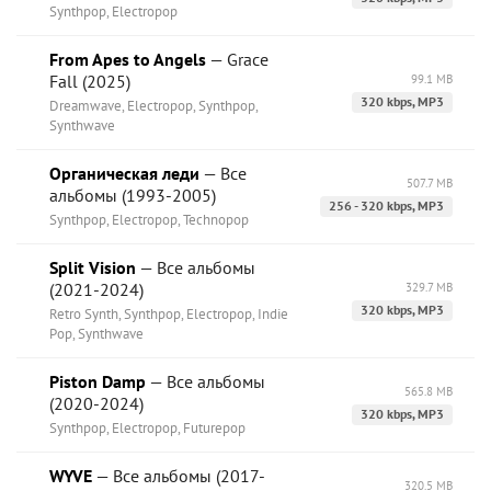
Synthpop, Electropop
From Apes to Angels
— Grace
Fall (2025)
99.1 MB
320 kbps, MP3
Dreamwave, Electropop, Synthpop,
Synthwave
Органическая леди
— Все
507.7 MB
альбомы (1993-2005)
256 - 320 kbps, MP3
Synthpop, Electropop, Technopop
Split Vision
— Все альбомы
(2021-2024)
329.7 MB
320 kbps, MP3
Retro Synth, Synthpop, Electropop, Indie
Pop, Synthwave
Piston Damp
— Все альбомы
565.8 MB
(2020-2024)
320 kbps, MP3
Synthpop, Electropop, Futurepop
WYVE
— Все альбомы (2017-
320.5 MB