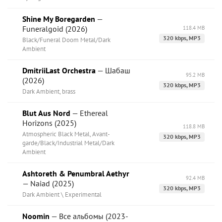
Shine My Boregarden
—
Funeralgoid (2026)
118.4 MB
320 kbps, MP3
Black/Funeral Doom Metal/Dark
Ambient
DmitriiLast Orchestra
— Шабаш
95.2 MB
(2026)
320 kbps, MP3
Dark Ambient, brass
Blut Aus Nord
— Ethereal
Horizons (2025)
118.8 MB
Atmospheric Black Metal, Avant-
320 kbps, MP3
garde/Black/Industrial Metal/Dark
Ambient
Ashtoreth & Penumbral Aethyr
92.4 MB
— Naiad (2025)
320 kbps, MP3
Dark Ambient \ Experimental
Noomin
— Все альбомы (2023-