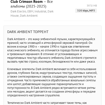
Club Crimson Room
— Все
альбомы (2025-2025)
397.8 MB
320 kbps, MP3
Dark Electro, EBM, Industrial, Dark
House, Dark Ambient
DARK AMBIENT ТОРРЕНТ
Dark Ambient – это жанр эмбиентной музыки, характеризующийся
мрачной, часто зловещей и атмосферной звуковой палитрой. Он
возник в конце 1980-х – начале 1990-х годов как ответвление
классического эмбиента, но отличается гораздо более агрессивным
и тревожным звучанием. В отличие от успокаивающих и
медитативных текстур обычного эмбиента, Dark Ambient стремится
вызвать чувство страха, изоляции, безнадежности или даже ужаса.
Ключевые элементы Dark Ambient включают в себя использование
дронов, глубоких басов, индустриальных текстур, полевых записей,
а также синтезированных звуков, создающих ощущение пустоты и
отчуждения. Часто применяются обработанные вокальные семплы
или шепот, добавляющие ощущение паранормальности и
потусторонности. В Dark Ambient редко встречаются четкие ритмы
или мелодии, акцент делается на создании атмосферы и передаче
определенного настроения слушателю.
Тематически Dark Ambient часто затрагивает такие темы, как