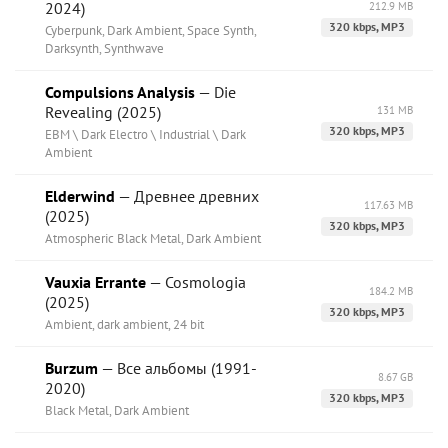
2024)
212.9 MB
320 kbps, MP3
Cyberpunk, Dark Ambient, Space Synth,
Darksynth, Synthwave
Compulsions Analysis
— Die
Revealing (2025)
131 MB
320 kbps, MP3
EBM \ Dark Electro \ Industrial \ Dark
Ambient
Elderwind
— Древнее древних
117.63 MB
(2025)
320 kbps, MP3
Atmospheric Black Metal, Dark Ambient
Vauxia Errante
— Cosmologia
184.2 MB
(2025)
320 kbps, MP3
Ambient, dark ambient, 24 bit
Burzum
— Все альбомы (1991-
8.67 GB
2020)
320 kbps, MP3
Black Metal, Dark Ambient