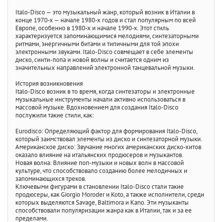
Italo-Disco — это музыкальный жанр, который возник в Италии в
конце 1970-х — начале 1980-х годов и стал популярным по всей
Европе, особенно в 1980-х и начале 1990-х. Этот стиль
характеризуется запоминающимися мелодиями, синтезаторными
ритмами, энергичными битами и типичными для той эпохи
электронными звуками. Italo-Disco совмещает в себе элементы
диско, синти-попа и новой волны и считается одним из
значительных направлений электронной танцевальной музыки.
История возникновения
Italo-Disco возник в то время, когда синтезаторы и электронные
музыкальные инструменты начали активно использоваться в
массовой музыке. Вдохновением для создания Italo-Disco
послужили такие стили, как:
Eurodisco: Определяющий фактор для формирования Italo-Disco,
который заимствовал элементы из диско и синтезаторной музыки.
Американское диско: Звучание многих американских диско-хитов
оказало влияние на итальянских продюсеров и музыкантов.
Новая волна: Влияние поп-музыки и новых волн в массовой
культуре, что способствовало созданию более мелодичных и
запоминающихся треков.
Ключевыми фигурами в становлении Italo-Disco стали такие
продюсеры, как Giorgio Moroder и Koto, а также исполнители, среди
которых выделяются Savage, Baltimora и Kano. Эти музыканты
способствовали популяризации жанра как в Италии, так и за ее
пределами.