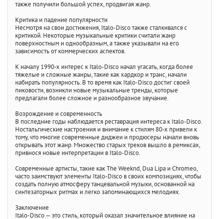
также получили большой успех, продвигая жанр.
Критика и падение популярности
Несмотря на свои достижения, Italo-Disco также сталкивался с
критикой. Некоторые музыкальные критики считали жанр
поверхностным и однообразным, а также указывали на его
зависимость от коммерческих аспектов.
К началу 1990-х интерес к Italo-Disco начал угасать, когда более
тяжелые и сложные жанры, такие как хардкор и транс, начали
набирать популярность. В то время как Italo-Disco достиг своей
пиковости, возникли новые музыкальные тренды, которые
предлагали более сложное и разнообразное звучание.
Возрождение и современность
В последние годы наблюдается реставрация интереса к Italo-Disco.
Ностальгические настроения и внимание к стилям 80-х привели к
тому, что многие современные диджеи и продюсеры начали вновь
открывать этот жанр. Множество старых треков вышло в ремиксах,
привнося новые интерпретации в Italo-Disco.
Современные артисты, такие как The Weeknd, Dua Lipa и Chromeo,
часто заимствуют элементы Italo-Disco в своих композициях, чтобы
создать полную атмосферу танцевальной музыки, основанной на
синтезаторных ритмах и легко запоминающихся мелодиях.
Заключение
Italo-Disco — это стиль, который оказал значительное влияние на