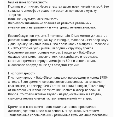
был на пике популярности.
Позитив и оптимизм: Часто в текстах царит позитивный настрой. Это
создавало атмосферу радости и веселья, привнося в музыку
энергию.
Влияние и культурная значимость
Italo-Disco значительно повлиял на развитие различных
музыкальных направлений и культурных течений, включая:
Европейскую поп-музыку: Элементы Italo-Disco можно услышать в
работах таких артистов, как Kylie Minogue, Madonna и Pet Shop Boys.
Данс-музыку: Влияние Italo-Disco проявилось в жанрах Eurodance и
Hi-NRG, которые учли ритмы, мелодии и структуру треков.
Современные электронные жанры: В наши дни Italo-Disco
ощущается в таких направлениях, как synthwave и retrowave,
которые стремятся вернуть атмосферу 80-х и использовать
аналоговое оборудование для создания музыки.
Пик популярности
Пик популярности Italo-Disco пришелся на середину и конец 1980-
х годов. В это время множество хитов становились настоящими
классиками, к примеру, "Self Control" от Laura Branigan, "Tarzan Boy"
от Baltimora и "Eleanor Rigby" от The Beatles в кавер-версии La
Bionda. Эти треки активно звучали на радиостанциях и в клубах,
становясь неотъемлемой частью танцевальной культуры.
Кроме того, в это время происходило активное проведение
дискотек, где Italo-Disco был основным музыкальным стилем.
Танцевальные соревнования и различные музыкальные фестивали