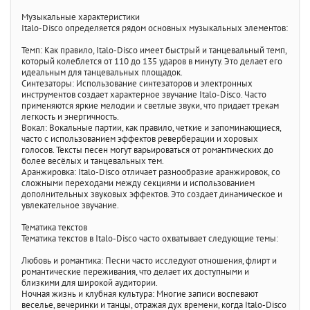
Музыкальные характеристики
Italo-Disco определяется рядом основных музыкальных элементов:
Темп: Как правило, Italo-Disco имеет быстрый и танцевальный темп,
который колеблется от 110 до 135 ударов в минуту. Это делает его
идеальным для танцевальных площадок.
Синтезаторы: Использование синтезаторов и электронных
инструментов создает характерное звучание Italo-Disco. Часто
применяются яркие мелодии и светлые звуки, что придает трекам
легкость и энергичность.
Вокал: Вокальные партии, как правило, четкие и запоминающиеся,
часто с использованием эффектов реверберации и хоровых
голосов. Тексты песен могут варьироваться от романтических до
более весёлых и танцевальных тем.
Аранжировка: Italo-Disco отличает разнообразие аранжировок, со
сложными переходами между секциями и использованием
дополнительных звуковых эффектов. Это создает динамическое и
увлекательное звучание.
Тематика текстов
Тематика текстов в Italo-Disco часто охватывает следующие темы:
Любовь и романтика: Песни часто исследуют отношения, флирт и
романтические переживания, что делает их доступными и
близкими для широкой аудитории.
Ночная жизнь и клубная культура: Многие записи воспевают
веселье, вечеринки и танцы, отражая дух времени, когда Italo-Disco