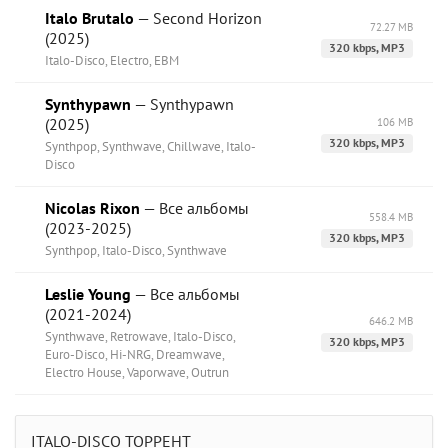
Italo Brutalo
— Second Horizon
72.27 MB
(2025)
320 kbps, MP3
Italo-Disco, Electro, EBM
Synthypawn
— Synthypawn
(2025)
106 MB
320 kbps, MP3
Synthpop, Synthwave, Chillwave, Italo-
Disco
Nicolas Rixon
— Все альбомы
558.4 MB
(2023-2025)
320 kbps, MP3
Synthpop, Italo-Disco, Synthwave
Leslie Young
— Все альбомы
(2021-2024)
646.2 MB
Synthwave, Retrowave, Italo-Disco,
320 kbps, MP3
Euro-Disco, Hi-NRG, Dreamwave,
Electro House, Vaporwave, Outrun
ITALO-DISCO ТОРРЕНТ