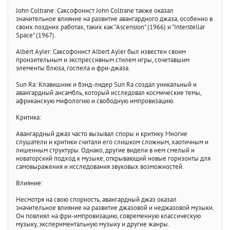
John Coltrane: Саксофонист John Coltrane также оказал
значительное влияние на развитие авангардного джаза, особенно в
своих поздних работах, таких как "Ascension" (1966) и "Interstellar
Space" (1967).
Albert Ayler: Саксофонист Albert Ayler был известен своим
пронзительным и экспрессивным стилем игры, сочетавшим
элементы блюза, госпела и фри-джаза.
Sun Ra: Клавишник и бэнд-лидер Sun Ra создал уникальный и
авангардный ансамбль, который исследовал космические темы,
африканскую мифологию и свободную импровизацию.
Критика:
Авангардный джаз часто вызывал споры и критику. Многие
слушатели и критики считали его слишком сложным, хаотичным и
лишенным структуры. Однако, другие видели в нем смелый и
новаторский подход к музыке, открывающий новые горизонты для
самовыражения и исследования звуковых возможностей.
Влияние:
Несмотря на свою спорность, авангардный джаз оказал
значительное влияние на развитие джазовой и неджазовой музыки.
Он повлиял на фри-импровизацию, современную классическую
музыку, экспериментальную музыку и другие жанры.