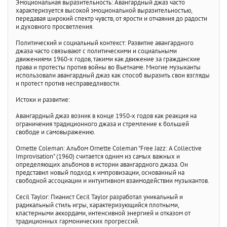
Эмоциональная выразительность: Авангардный джаз часто
характеризуется высокой эмоциональной выразительностью,
передавая широкий спектр чувств, от ярости и отчаяния до радости
и духовного просветления.
Политический и социальный контекст: Развитие авангардного
джаза часто связывают с политическими и социальными
движениями 1960-х годов, такими как движение за гражданские
права и протесты против войны во Вьетнаме. Многие музыканты
использовали авангардный джаз как способ выразить свои взгляды
и протест против несправедливости.
Истоки и развитие:
Авангардный джаз возник в конце 1950-х годов как реакция на
ограничения традиционного джаза и стремление к большей
свободе и самовыражению.
Ornette Coleman: Альбом Ornette Coleman "Free Jazz: A Collective
Improvisation" (1960) считается одним из самых важных и
определяющих альбомов в истории авангардного джаза. Он
представил новый подход к импровизации, основанный на
свободной ассоциации и интуитивном взаимодействии музыкантов.
Cecil Taylor: Пианист Cecil Taylor разработал уникальный и
радикальный стиль игры, характеризующийся плотными,
кластерными аккордами, интенсивной энергией и отказом от
традиционных гармонических прогрессий.