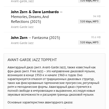
320 kbps, MP3
Avant-garde, Jazz
John Zorn & Dave Lombardo
—
Memories, Dreams, And
94 MB
Reflections (2025)
320 kbps, MP3
Avant-Garde Jazz
John Zorn
— Fantasma (2025)
95.6 MB
320 kbps, MP3
Avant-Garde Jazz
AVANT-GARDE JAZZ ТОРРЕНТ
Авангардный джаз (англ. Avant-Garde Jazz), также известный как
фри-джаз (англ. Free Jazz) – это направление джазовой музыки,
возникшее в конце 1950-х и начале 1960-х годов. Оно
характеризуется отказом от традиционных джазовых структур,
таких как фиксированные гармонические прогрессии, регулярный
ритм и мелодические формы. Авангардный джаз стремится к
полной свободе в импровизации и выражении, исследуя новые
звуковые возможности и расширяя границы джазовой музыки.
Основные характеристики авангардного джаза: