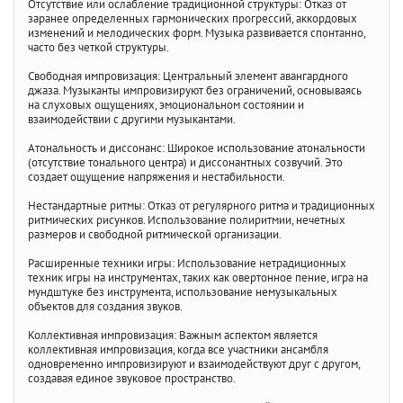
Отсутствие или ослабление традиционной структуры: Отказ от
заранее определенных гармонических прогрессий, аккордовых
изменений и мелодических форм. Музыка развивается спонтанно,
часто без четкой структуры.
Свободная импровизация: Центральный элемент авангардного
джаза. Музыканты импровизируют без ограничений, основываясь
на слуховых ощущениях, эмоциональном состоянии и
взаимодействии с другими музыкантами.
Атональность и диссонанс: Широкое использование атональности
(отсутствие тонального центра) и диссонантных созвучий. Это
создает ощущение напряжения и нестабильности.
Нестандартные ритмы: Отказ от регулярного ритма и традиционных
ритмических рисунков. Использование полиритмии, нечетных
размеров и свободной ритмической организации.
Расширенные техники игры: Использование нетрадиционных
техник игры на инструментах, таких как овертонное пение, игра на
мундштуке без инструмента, использование немузыкальных
объектов для создания звуков.
Коллективная импровизация: Важным аспектом является
коллективная импровизация, когда все участники ансамбля
одновременно импровизируют и взаимодействуют друг с другом,
создавая единое звуковое пространство.