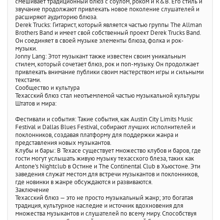
смешивает традиционный блюз с соулом, роком и R&B. Его стиль и
звучание продолжают привлекать новое поколение слушателей и
расширяют аудиторию блюза.
Derek Trucks: Гитарист, который является частью группы The Allman
Brothers Band и имеет свой собственный проект Derek Trucks Band.
Он соединяет в своей музыке элементы блюза, фолка и рок-
музыки.
Jonny Lang: Этот музыкант также известен своим уникальным
стилем, который сочетает блюз, рок и поп-музыку. Он продолжает
привлекать внимание публики своим мастерством игры и сильными
текстами.
Сообщество и культура
Техасский блюз стал неотъемлемой частью музыкальной культуры
Штатов и мира:
Фестивали и события: Такие события, как Austin City Limits Music
Festival и Dallas Blues Festival, собирают лучших исполнителей и
поклонников, создавая платформу для поддержки жанра и
представления новых музыкантов.
Клубы и бары: В Техасе существует множество клубов и баров, где
гости могут услышать живую музыку техасского блеза, таких как
Antone's Nightclub в Остине и The Continental Club в Хьюстоне. Эти
заведения служат местом для встречи музыкантов и поклонников,
где новинки в жанре обсуждаются и развиваются.
Заключение
Техасский блюз — это не просто музыкальный жанр; это богатая
традиция, культурное наследие и источник вдохновения для
множества музыкантов и слушателей по всему миру. Способствуя