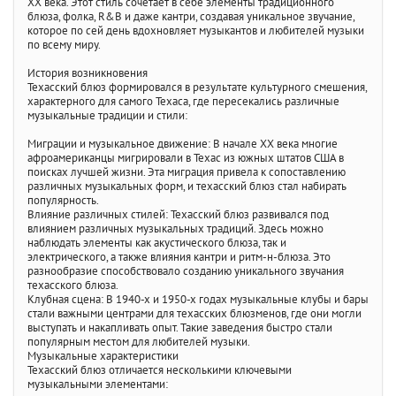
XX века. Этот стиль сочетает в себе элементы традиционного
блюза, фолка, R&B и даже кантри, создавая уникальное звучание,
которое по сей день вдохновляет музыкантов и любителей музыки
по всему миру.
История возникновения
Техасский блюз формировался в результате культурного смешения,
характерного для самого Техаса, где пересекались различные
музыкальные традиции и стили:
Миграции и музыкальное движение: В начале XX века многие
афроамериканцы мигрировали в Техас из южных штатов США в
поисках лучшей жизни. Эта миграция привела к сопоставлению
различных музыкальных форм, и техасский блюз стал набирать
популярность.
Влияние различных стилей: Техасский блюз развивался под
влиянием различных музыкальных традиций. Здесь можно
наблюдать элементы как акустического блюза, так и
электрического, а также влияния кантри и ритм-н-блюза. Это
разнообразие способствовало созданию уникального звучания
техасского блюза.
Клубная сцена: В 1940-х и 1950-х годах музыкальные клубы и бары
стали важными центрами для техасских блюзменов, где они могли
выступать и накапливать опыт. Такие заведения быстро стали
популярным местом для любителей музыки.
Музыкальные характеристики
Техасский блюз отличается несколькими ключевыми
музыкальными элементами: