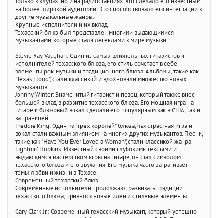
только в клубах, но и на радиостанциях, что сделало его известным
на более широкой аудитории. Это способствовало его интеграции в
другие музыкальные жанры.
Крупные исполнители и их вклад
Техасский блюз был представлен многими выдающимися
музыкантами, которые стали легендами в мире музыки:
Stevie Ray Vaughan: Один из самых влиятельных гитаристов и
исполнителей техасского блюза, его стиль сочетает в себе
элементы рок-музыки и традиционного блюза. Альбомы, такие как
"Texas Flood", стали классикой и вдохновили множество новых
музыкантов.
Johnny Winter: Знаменитый гитарист и певец, который также внес
большой вклад в развитие техасского блюза. Его мощная игра на
гитаре и блюзовый вокал сделали его популярным как в США, так и
за границей.
Freddie King: Один из "трёх королей" блюза, чья страстная игра и
вокал стали важным влиянием на многих других музыкантов. Песни,
такие как "Have You Ever Loved a Woman", стали классикой жанра.
Lightnin' Hopkins: Известный своими глубокими текстами и
выдающимся мастерством игры на гитаре, он стал символом
техасского блюза и его звучания. Его музыка часто затрагивает
темы любви и жизни в Техасе.
Современный техасский блюз
Современные исполнители продолжают развивать традиции
техасского блюза, привнося новые идеи и стилевые элементы:
Gary Clark Jr.: Современный техасский музыкант, который успешно