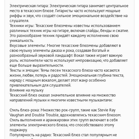
Электрическая гитара: Электрическая гитара занимает центральное
место в техасском блюзе. Гитаристы часто используют мощные
риффы и звук, что создаёт сильное эмоциональное воздействие на
слушателя.
Техники игры: Техасские блюзмены известны использованием
различных техник игры на гитаре, включая слайды, бенды и сжатие.
Это разнообразие техник придаёт каждому исполнению свою
уникальность.
Вкусовые элементы: Многие техасские блюзмены добавляют в
свою музыку элементы джаза и рока, создавая богатый и
разнообразный звуковой ландшафт. Вокал также играет важную
роль: исполнители часто используют импровизацию, что добавляет
еще больше выразительности.
Тексты и эмоции: Темы песен техасского блюза часто касаются
жизни, любви, потерь и радостей. Эмоциональная глубина текста,
наряду с мощным вокалом, делает этот жанр особенно
привлекательным для слушателей.
Влияние на музыку
Техасский блюз оказал значительное влияние на множество
направлений музыки и многими известными музыкантами:
Стиль блюз-рока: Множество рок-групп, такие как Stevie Ray
Vaughan and Double Trouble, вдохновлялись техасским блюзом.
Стиль выполнения и аранжировки этих групп включает в себя
элементы электрического блюза, что способствовало этому
поджанру.
Популярность на радио: Техасский блюз стал популярным не