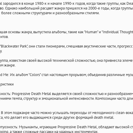
al зародился в конце 1980-х и начале 1990-х годов, когда такие группы, как De
во. Однако наибольший расцвет жанра пришелся на 2000-е годы, когда группы, т
с более сложными структурами и разнообразными стилями.
вшая основы жанра, выпустила альбомы, такие как "Human" и "Individual Thought
нтов.
 "Blackwater Park", они стали пионерами, смешивая акустические части, прогр
у.
группа, известная своей высокой технической сложностью, она привнесла элем
ом жанре.
nd Me: Их альбом "Colors" стал настоящим прорывом, объединив различные м
ристики
ость: Progressive Death Metal выделяется своей сложностью и разнообразием.
иями темпа, структур и эмоциональной интенсивности. Композиции часто дли
 В этом поджанре часто можно услышать переходы от мелодичного clean-вока
са, что делает его выдающимся среди других формаций death metal.
туозность: Музыканты, играющие Progressive Death Metal, обладают высокой с
apping, а также сложные пассажи на ударных инструментах.