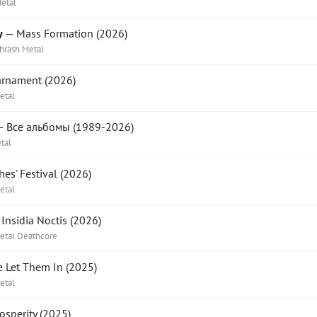
etal
y
— Mass Formation (2026)
hrash Metal
rnament (2026)
etal
 Все альбомы (1989-2026)
tal
es' Festival (2026)
etal
Insidia Noctis (2026)
etal Deathcore
 Let Them In (2025)
etal
osperity (2025)