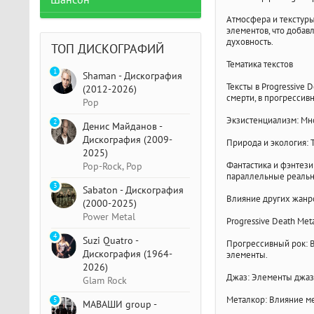
Шансон
Атмосфера и текстуры
элементов, что добав
духовность.
ТОП ДИСКОГРАФИЙ
Тематика текстов
1
Shaman - Дискография
Тексты в Progressive 
(2012-2026)
смерти, в прогрессив
Pop
Экзистенциализм: Мн
2
Денис Майданов -
Дискография (2009-
Природа и экология: 
2025)
Фантастика и фэнтези
Pop-Rock, Pop
параллельные реальн
3
Sabaton - Дискография
Влияние других жанр
(2000-2025)
Power Metal
Progressive Death Me
4
Suzi Quatro -
Прогрессивный рок: В
Дискография (1964-
элементы.
2026)
Джаз: Элементы джаза
Glam Rock
Металкор: Влияние ме
5
МАВАШИ group -