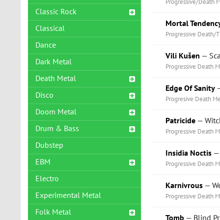
Progressive/Death M
Classic Rock
Mortal Tendenc
Classical
Progressive Death/T
Dance
Vili Kušen
— Sca
Dark Metal
Progressive Death M
Death Metal
Edge Of Sanity
—
Disco
Progresive Death Me
Doom Metal
Patricide
— Witch
Drum & Bass
Progressive Death M
Dubstep
Insidia Noctis
— 
EBM
Progressive Death M
Electro
Karnivrous
— We
Experimental Metal
Progressive Death M
Folk Metal
Tomb
— Blind Pr