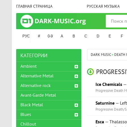
ГЛАВНАЯ СТРАНИЦА
РУССКАЯ МУЗЫКА
РУС
#
0-9
A
B
C
D
E
F
DARK MUSIC
»
DEATH 
КАТЕГОРИИ
Ambient
PROGRESSI
Alternative Metal
Ice Chemicals
— 
Alternative rock
Progressive Death M
Avant-Garde Metal
Saturnine
— Left
Black Metal
Progressive Death/
Blues
Esca
— Thalasso
Chillout