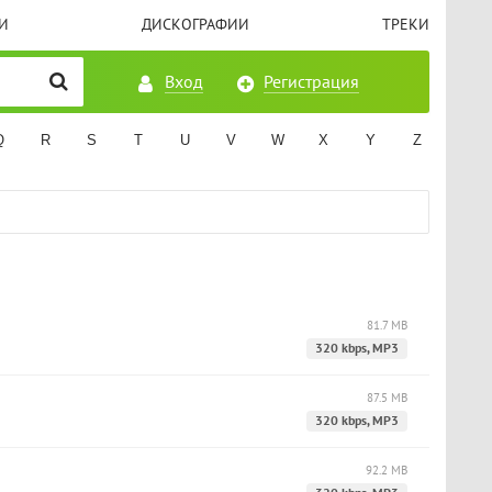
И
ДИСКОГРАФИИ
ТРЕКИ
Вход
Регистрация
Q
R
S
T
U
V
W
X
Y
Z
81.7 MB
320 kbps, MP3
87.5 MB
320 kbps, MP3
92.2 MB