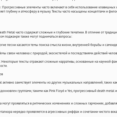
: Прогрессивные элементы часто включают в себя использование клавишных и
ляет глубину и атмосферу в музыку. Тексты часто насыщены концептами и фил
Death Metal часто содержат сложные и глубокие тематики. В отличие от традиц
ном поджанре также могут подниматься вопросы:
огие песни касаются темы поиска смысла жизни, внутренней борьбы и самоид
Темы связи человека с природой, экосистемой и последствиями действий челов
: Некоторые тексты отражают сложные нарративы, основанные на научной фа
ости.
ов
tal активно заимствует элементы из других музыкальных направлений, таких как
дохновлен группами, такими как Pink Floyd и Yes, прогрессивный death meta
 могут проявляться в ритмических изменениях и сложных гармониях, добавля
талкора нередко проявляется в агрессивных риффах и сочетании чистого вок