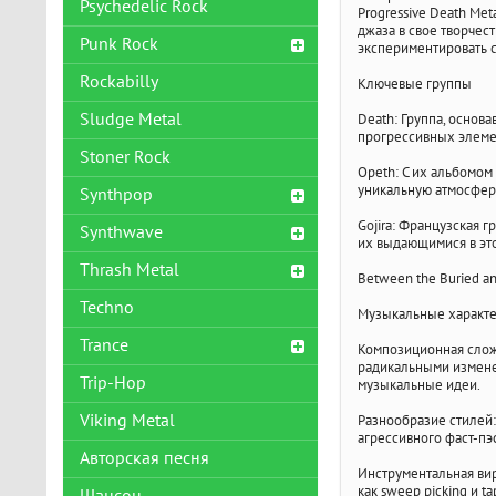
Psychedelic Rock
Progressive Death Met
джаза в свое творчест
Punk Rock
экспериментировать 
Rockabilly
Ключевые группы
Sludge Metal
Death: Группа, основа
прогрессивных элеме
Stoner Rock
Opeth: С их альбомом
уникальную атмосфер
Synthpop
Gojira: Французская 
Synthwave
их выдающимися в эт
Thrash Metal
Between the Buried a
Techno
Музыкальные характе
Trance
Композиционная сложн
радикальными изменен
Trip-Hop
музыкальные идеи.
Viking Metal
Разнообразие стилей:
агрессивного фаст-пэ
Авторская песня
Инструментальная вир
как sweep picking и t