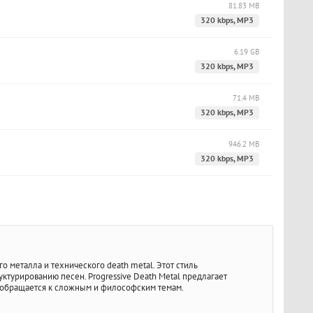
81.83 MB
320 kbps, MP3
6.19 GB
320 kbps, MP3
71.4 MB
320 kbps, MP3
946.2 MB
320 kbps, MP3
о металла и технического death metal. Этот стиль
турированию песен. Progressive Death Metal предлагает
о обращается к сложным и философским темам.