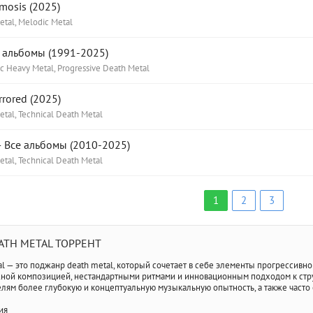
mosis (2025)
etal, Melodic Metal
 альбомы (1991-2025)
 Heavy Metal, Progressive Death Metal
rored (2025)
etal, Technical Death Metal
 Все альбомы (2010-2025)
etal, Technical Death Metal
1
2
3
ATH METAL ТОРРЕНТ
al — это поджанр death metal, который сочетает в себе элементы прогрессивног
ной композицией, нестандартными ритмами и инновационным подходом к струк
лям более глубокую и концептуальную музыкальную опытность, а также част
ия