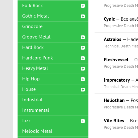
Folk Rock
Progressive Death M
Gothic Metal
Cynic
— Все аль
Progressive Death Me
Grindcore
Groove Metal
Astraios
— Hade
Technical Death Met
Hard Rock
Hardcore Punk
Fleshvessel
— Ob
Progressive Death M
Heavy Metal
Hip Hop
Imprecatory
— A
Technical Death Met
House
Industrial
Heliothan
— Post
Progressive Death M
Instrumental
Jazz
Vile Rites
— Все
Progressive Death M
Melodic Metal