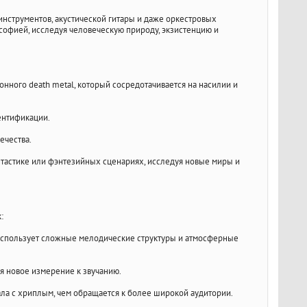
нструментов, акустической гитары и даже оркестровых
ософией, исследуя человеческую природу, экзистенцию и
ионного death metal, который сосредотачивается на насилии и
ентификации.
ечества.
нтастике или фэнтезийных сценариях, исследуя новые миры и
:
l использует сложные мелодические структуры и атмосферные
я новое измерение к звучанию.
ала с хриплым, чем обращается к более широкой аудитории.