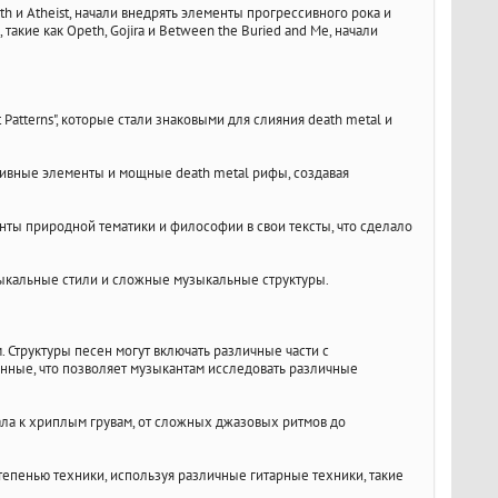
ath и Atheist, начали внедрять элементы прогрессивного рока и
акие как Opeth, Gojira и Between the Buried and Me, начали
 Patterns", которые стали знаковыми для слияния death metal и
ессивные элементы и мощные death metal рифы, создавая
енты природной тематики и философии в свои тексты, что сделало
узыкальные стили и сложные музыкальные структуры.
 Структуры песен могут включать различные части с
нные, что позволяет музыкантам исследовать различные
ла к хриплым грувам, от сложных джазовых ритмов до
тепенью техники, используя различные гитарные техники, такие