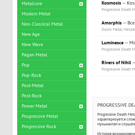
Kosmosis
— Kos
Metalcore
Progressive Death M
Modern Metal
Amorphis
— Все
Neo-Classical Metal
Doom Metal, Melodic
New Age
Luminesce
— Mir
New Wave
Progressive Death M
Pagan Metal
Rivers of Nihil
—
Pop
Progressive Death M
Pop-Rock
Post-Metal
Post-Rock
PROGRESSIVE DE
Power Metal
Progressive Death Met
Progressive Metal
характеризуется слож
музыкантам и слушате
Progressive Rock
История возникновен