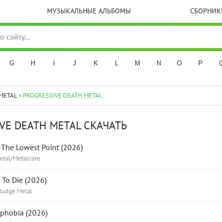
МУЗЫКАЛЬНЫЕ АЛЬБОМЫ
СБОРНИК
G
H
I
J
K
L
M
N
O
P
METAL
» PROGRESSIVE DEATH METAL
VE DEATH METAL СКАЧАТЬ
The Lowest Point (2026)
etal/Metalcore
 To Die (2026)
Sludge Metal
phobia (2026)