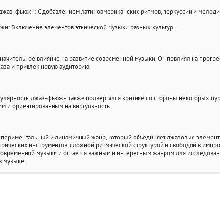
джаз-фьюжн: С добавлением латиноамериканских ритмов, перкуссии и мелоди
жн: Включение элементов этнической музыки разных культур.
ачительное влияние на развитие современной музыки. Он повлиял на прогрес
аза и привлек новую аудиторию.
улярность, джаз-фьюжн также подвергался критике со стороны некоторых пурист
м и ориентированным на виртуозность.
спериментальный и динамичный жанр, который объединяет джазовые элементы
рических инструментов, сложной ритмической структурой и свободой в импро
современной музыки и остается важным и интересным жанром для исследовани
в музыке.