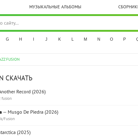
МУЗЫКАЛЬНЫЕ АЛЬБОМЫ
СБОРНИК
G
H
I
J
K
L
M
N
O
P
AZZ FUSION
ON СКАЧАТЬ
nother Record (2026)
z fusion
a
— Musgo De Piedra (2026)
ck/Fusion
tarctica (2025)