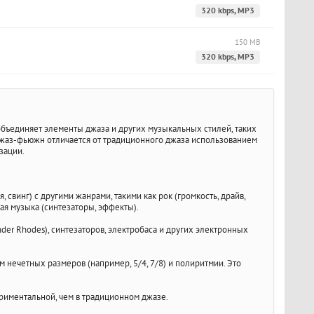
320 kbps, MP3
150 MB
320 kbps, MP3
 объединяет элементы джаза и других музыкальных стилей, таких
. Джаз-фьюжн отличается от традиционного джаза использованием
зации.
свинг) с другими жанрами, такими как рок (громкость, драйв,
ная музыка (синтезаторы, эффекты).
er Rhodes), синтезаторов, электробаса и других электронных
 нечетных размеров (например, 5/4, 7/8) и полиритмии. Это
риментальной, чем в традиционном джазе.