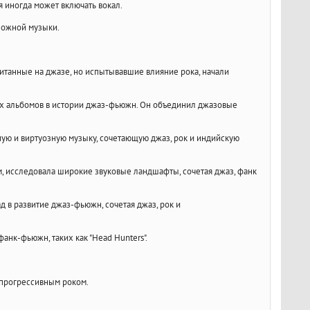
я иногда может включать вокал.
ложной музыки.
итанные на джазе, но испытывавшие влияние рока, начали
ьных альбомов в истории джаз-фьюжн. Он объединил джазовые
ную и виртуозную музыку, сочетающую джаз, рок и индийскую
, исследовала широкие звуковые ландшафты, сочетая джаз, фанк
д в развитие джаз-фьюжн, сочетая джаз, рок и
анк-фьюжн, таких как "Head Hunters".
прогрессивным роком.