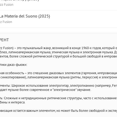
azz Fusion
a Materia del Suono (2025)
zz Fusion
РРЕНТ
zz Fusion) – это музыкальный жанр, возникший в конце 1960-х годов, который
н-блюз, латиноамериканская музыка, этническая музыка и электронная музыка
ентов, более сложной ритмической структурой и большей свободой в импрови
тики джаз-фьюжн:
ная особенность – это смешение джазовых элементов (гармония, импровизация, 
в, синкопирование), латиноамериканская музыка (ритмы, перкуссия) и электрон
менты: Широкое использование электрогитар, электропианино (например, Fend
идает музыке более современное и "электрическое" звучание.
ь: Сложные и нетрадиционные ритмические структуры, часто с использованием
бины и интереса.
изация остается важным элементом, но может быть более свободной и экспе