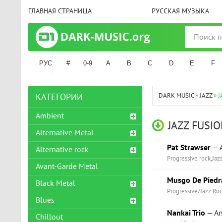
ГЛАВНАЯ СТРАНИЦА
РУССКАЯ МУЗЫКА
РУС
#
0-9
A
B
C
D
E
F
DARK MUSIC
»
JAZZ
» J
КАТЕГОРИИ
Ambient
JAZZ FUSI
Alternative Metal
Pat Strawser
— A
Alternative rock
Progressive rock,Jaz
Avant-Garde Metal
Musgo De Piedr
Black Metal
Progressive/Jazz Ro
Blues
Nankai Trio
— An
Chillout