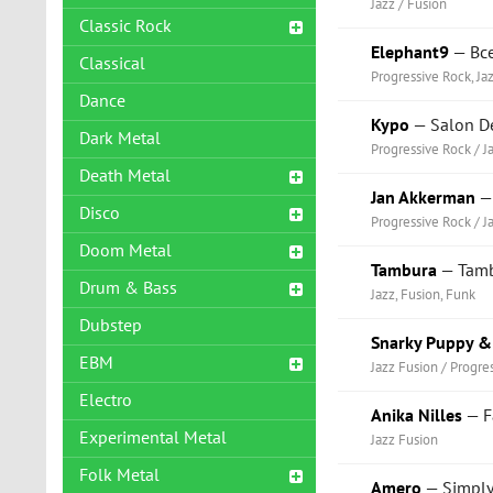
Jazz / Fusion
Classic Rock
Elephant9
— Все
Classical
Progressive Rock, Ja
Dance
Kypo
— Salon D
Dark Metal
Progressive Rock / J
Death Metal
Jan Akkerman
— 
Disco
Progressive Rock / J
Doom Metal
Tambura
— Tamb
Drum & Bass
Jazz, Fusion, Funk
Dubstep
Snarky Puppy &
EBM
Jazz Fusion / Progre
Electro
Anika Nilles
— F
Experimental Metal
Jazz Fusion
Folk Metal
Amero
— Simply 