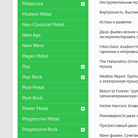
Инструментальная муз
Metalcore
Виртуозность: Высоки
Modern Metal
Истоки и развитие:
Neo-Classical Metal
Джаз-фьюжн возник на
New Age
экспериментировать 
New Wave
Miles Davis: Альбом 
гармонии и импровиз
Pagan Metal
The Mahavishnu Orche
Pop
музыку.
Weather Report: Груп
Pop-Rock
и электронную музыку
Post-Metal
Return to Forever: Г
латиноамериканскую 
Post-Rock
Herbie Hancock: Клав
Power Metal
Разновидности джаз-
Progressive Metal
Прогрессивный джаз-
Progressive Rock
Фанк-фьюжн: Сочетан