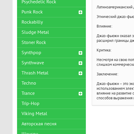
Psychedelic Rock
Латиноамериканский 
Punk Rock
Этнический джаз-фью
Rockabilly
Влияние:
Sludge Metal
Джаз-фьюжн оказал зн
расширил границы дж
Stoner Rock
Критика:
Synthpop
Несмотря на свою поп
Synthwave
слишком коммерчески
Thrash Metal
Заключение:
Techno
Джаз-фьюжн – это эк
использованием элект
Trance
влияние на развитие 
способов выражения 
Trip-Hop
Viking Metal
Авторская песня