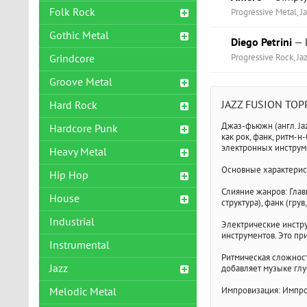
Folk Rock
Progressive Metal, J
Gothic Metal
Diego Petrini
— L
Progressive Rock, Ja
Grindcore
Groove Metal
JAZZ FUSION ТО
Hard Rock
Джаз-фьюжн (англ. Ja
Hardcore Punk
как рок, фанк, ритм-
электронных инструм
Heavy Metal
Основные характерис
Hip Hop
Слияние жанров: Глав
House
структура), фанк (гру
Industrial
Электрические инстру
инструментов. Это пр
Instrumental
Ритмическая сложност
Jazz
добавляет музыке глу
Импровизация: Импров
Melodic Metal