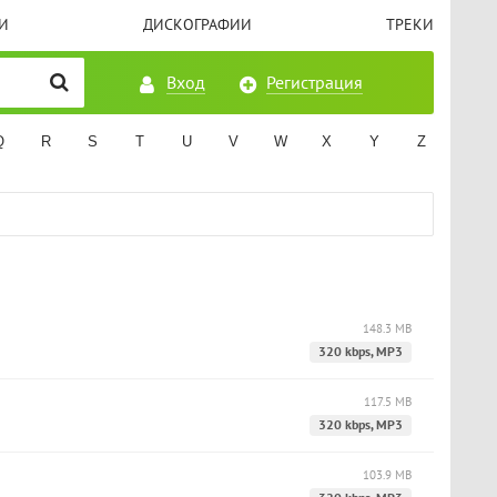
И
ДИСКОГРАФИИ
ТРЕКИ
Вход
Регистрация
Q
R
S
T
U
V
W
X
Y
Z
148.3 MB
320 kbps, MP3
117.5 MB
320 kbps, MP3
103.9 MB