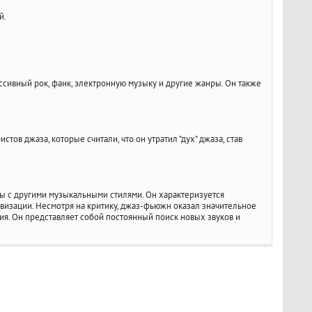
й.
сивный рок, фанк, электронную музыку и другие жанры. Он также
ов джаза, которые считали, что он утратил "дух" джаза, став
 с другими музыкальными стилями. Он характеризуется
визации. Несмотря на критику, джаз-фьюжн оказал значительное
я. Он представляет собой постоянный поиск новых звуков и