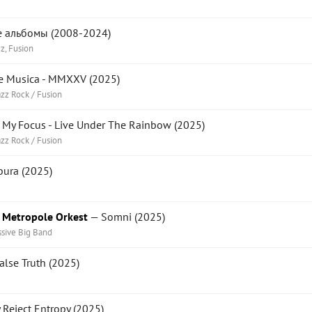
 альбомы (2008-2024)
zz, Fusion
e Musica - MMXXV (2025)
azz Rock / Fusion
My Focus - Live Under The Rainbow (2025)
azz Rock / Fusion
ura (2025)
 Metropole Orkest
— Somni (2025)
ssive Big Band
alse Truth (2025)
Reject Entropy (2025)