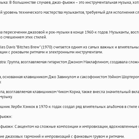
ыка: В большинстве случаев, джаз-фьюжн – это инструментальная музыка, хот
й уровень технического мастерства музыкантов, требуемый для исполнения с
 пересечении джазовой и рок-музыки в конце 1960-х годов. Музыканты, восп
со смешением этих стилей.
Miles Davis "Bitches Brew" (1970) считается одним из самых важных и влиятел
ации с роковыми ритмами и электронными инструментами.
stra: Группа, возглавляемая гитаристом Джоном Маклафлином, создавала слож
па, основанная клавишником Джо Завинулом и саксофонистом Уэйном Шортером
.
руппа, возглавляемая клавишником Чиком Кориа, также внесла значительный вкла
музыку.
ишник Херби Хэнкок в 1970-х годах создал ряд влиятельных альбомов в стиле ф
фьюжн:
фьюжн: С акцентом на сложные композиции и импровизации, вдохновленные 
ие джазовых гармоний и импровизаций с фанковым грувом и ритмами.