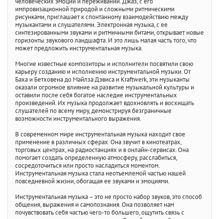
человеческих эмоций и переживаний. Джаз, с его
импровизационной природой и сложными ритмическими
рисунками, приглашает к спонтанному взаимодействию между
музыкантами и слушателями. Электронная музыка, с ее
синтезированными звуками и ритмичными битами, открывает новые
горизонты звукового ландшафта. И это лишь малая часть того, что
может предложить инструментальная музыка.
Многие известные композиторы и исполнители посвятили свою
карьеру созданию и исполнению инструментальной музыки. От
Баха и Бетховена до Майлза Дэвиса и Kraftwerk, эти музыканты
оказали огромное влияние на развитие музыкальной культуры и
оставили после себя богатое наследие инструментальных
произведений. Их музыка продолжает вдохновлять и восхищать
слушателей по всему миру, демонстрируя безграничные
возможности инструментального выражения.
В современном мире инструментальная музыка находит свое
применение в различных сферах. Она звучит в кинотеатрах,
торговых центрах, на радиостанциях и в онлайн-сервисах. Она
помогает создать определенную атмосферу, расслабиться,
сосредоточиться или просто насладиться моментом.
Инструментальная музыка стала неотъемлемой частью нашей
повседневной жизни, обогащая ее звуками и эмоциями.
Инструментальная музыка – это не просто набор звуков, это способ
общения, выражения и самопознания. Она позволяет нам
почувствовать себя частью чего-то большего, ощутить связь с