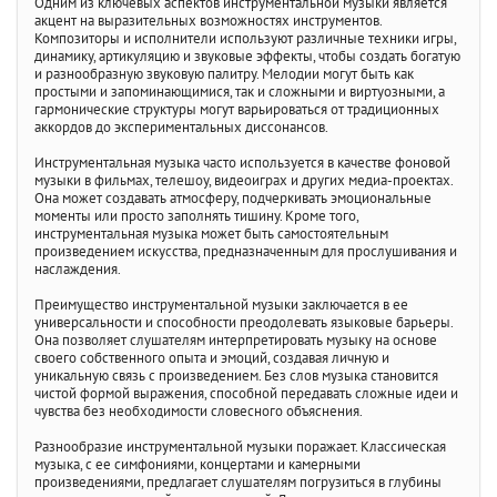
Одним из ключевых аспектов инструментальной музыки является
акцент на выразительных возможностях инструментов.
Композиторы и исполнители используют различные техники игры,
динамику, артикуляцию и звуковые эффекты, чтобы создать богатую
и разнообразную звуковую палитру. Мелодии могут быть как
простыми и запоминающимися, так и сложными и виртуозными, а
гармонические структуры могут варьироваться от традиционных
аккордов до экспериментальных диссонансов.
Инструментальная музыка часто используется в качестве фоновой
музыки в фильмах, телешоу, видеоиграх и других медиа-проектах.
Она может создавать атмосферу, подчеркивать эмоциональные
моменты или просто заполнять тишину. Кроме того,
инструментальная музыка может быть самостоятельным
произведением искусства, предназначенным для прослушивания и
наслаждения.
Преимущество инструментальной музыки заключается в ее
универсальности и способности преодолевать языковые барьеры.
Она позволяет слушателям интерпретировать музыку на основе
своего собственного опыта и эмоций, создавая личную и
уникальную связь с произведением. Без слов музыка становится
чистой формой выражения, способной передавать сложные идеи и
чувства без необходимости словесного объяснения.
Разнообразие инструментальной музыки поражает. Классическая
музыка, с ее симфониями, концертами и камерными
произведениями, предлагает слушателям погрузиться в глубины