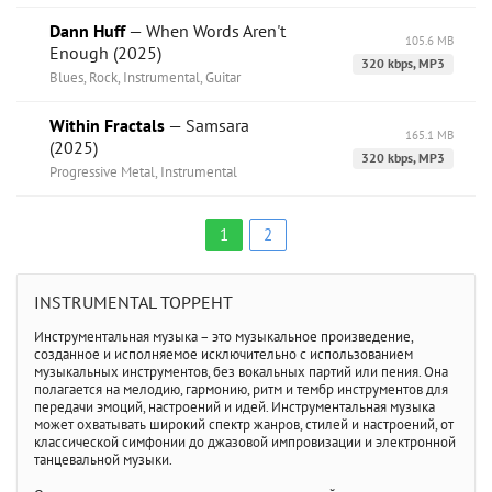
Dann Huff
— When Words Aren't
105.6 MB
Enough (2025)
320 kbps, MP3
Blues, Rock, Instrumental, Guitar
Within Fractals
— Samsara
165.1 MB
(2025)
320 kbps, MP3
Progressive Metal, Instrumental
1
2
INSTRUMENTAL ТОРРЕНТ
Инструментальная музыка – это музыкальное произведение,
созданное и исполняемое исключительно с использованием
музыкальных инструментов, без вокальных партий или пения. Она
полагается на мелодию, гармонию, ритм и тембр инструментов для
передачи эмоций, настроений и идей. Инструментальная музыка
может охватывать широкий спектр жанров, стилей и настроений, от
классической симфонии до джазовой импровизации и электронной
танцевальной музыки.