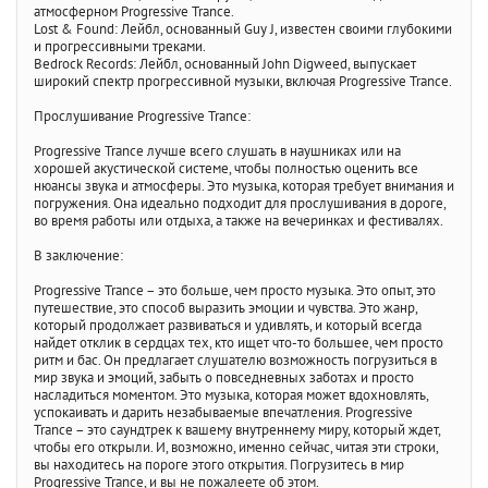
атмосферном Progressive Trance.
Lost & Found: Лейбл, основанный Guy J, известен своими глубокими
и прогрессивными треками.
Bedrock Records: Лейбл, основанный John Digweed, выпускает
широкий спектр прогрессивной музыки, включая Progressive Trance.
Прослушивание Progressive Trance:
Progressive Trance лучше всего слушать в наушниках или на
хорошей акустической системе, чтобы полностью оценить все
нюансы звука и атмосферы. Это музыка, которая требует внимания и
погружения. Она идеально подходит для прослушивания в дороге,
во время работы или отдыха, а также на вечеринках и фестивалях.
В заключение:
Progressive Trance – это больше, чем просто музыка. Это опыт, это
путешествие, это способ выразить эмоции и чувства. Это жанр,
который продолжает развиваться и удивлять, и который всегда
найдет отклик в сердцах тех, кто ищет что-то большее, чем просто
ритм и бас. Он предлагает слушателю возможность погрузиться в
мир звука и эмоций, забыть о повседневных заботах и просто
насладиться моментом. Это музыка, которая может вдохновлять,
успокаивать и дарить незабываемые впечатления. Progressive
Trance – это саундтрек к вашему внутреннему миру, который ждет,
чтобы его открыли. И, возможно, именно сейчас, читая эти строки,
вы находитесь на пороге этого открытия. Погрузитесь в мир
Progressive Trance, и вы не пожалеете об этом.