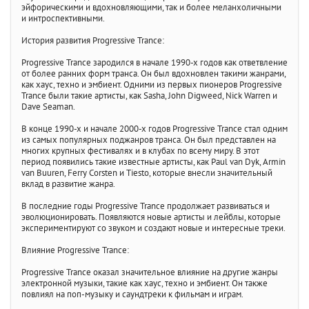
эйфорическими и вдохновляющими, так и более меланхоличными
и интроспективными.
История развития Progressive Trance:
Progressive Trance зародился в начале 1990-х годов как ответвление
от более ранних форм транса. Он был вдохновлен такими жанрами,
как хаус, техно и эмбиент. Одними из первых пионеров Progressive
Trance были такие артисты, как Sasha, John Digweed, Nick Warren и
Dave Seaman.
В конце 1990-х и начале 2000-х годов Progressive Trance стал одним
из самых популярных поджанров транса. Он был представлен на
многих крупных фестивалях и в клубах по всему миру. В этот
период появились такие известные артисты, как Paul van Dyk, Armin
van Buuren, Ferry Corsten и Tiesto, которые внесли значительный
вклад в развитие жанра.
В последние годы Progressive Trance продолжает развиваться и
эволюционировать. Появляются новые артисты и лейблы, которые
экспериментируют со звуком и создают новые и интересные треки.
Влияние Progressive Trance:
Progressive Trance оказал значительное влияние на другие жанры
электронной музыки, такие как хаус, техно и эмбиент. Он также
повлиял на поп-музыку и саундтреки к фильмам и играм.