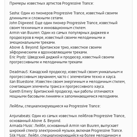
Примеры известных артистов Progressive Trance:
Sasha: Один из пионеров Progressive Trance, известный своими
длинными и сложными сетами.
John Digweed: Еще один пионер Progressive Trance, известный
своим техничным и инновационным стилем.
Armin van Buuren: Один из самых популярных диджеев и
продюсеров в мире, известный своими мелодичными и
эмоциональными треками.
Above & Beyond: Британское трио, известное своими
эйфорическими и вдохновляющими треками.
Eric Prydz: Шведский диджей и продюсер, известный своими
прогрессивными и мелодичными треками
Deadmau5: Канадский продюсер, известный своим уникальным и
прогрессивным звучанием, часто с элементами техно и хауса.
ilan Bluestone: Известен своим энергичным и мелодичным стилем,
сочетающим элементы транса и прогрессивного хауса.
Gareth Emery: Британский продюсер, чьи работы отличаются
мощными басовыми линиями и запоминающимися мелодиями.
Лейблы, специализирующиеся на Progressive Trance:
Anjunabeats: Один из самых известных лейблов Progressive Trance,
основанный Above & Beyond.
Armada Music: Лейбл, основанный Armin van Buuren, выпускает
широкий спектр электронной музыки, включая Progressive Trance.
Silk Music: Лейбл, специализирующийся на более мелодичном и