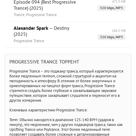
Episode 094 (Best Progressive
471.3 MB
Trance) (2025)
320 kbps, MP3
Trance, Progressive Trance
Alexander Spark
— Destiny
186.3 MB
(2025)
320 kbps, MP3
Progressive Trance
PROGRESSIVE TRANCE ТОРРЕНТ
Progressive Trance – это поджанр транса, который характеризуется
более медленным темпом, сложной структурой и акцентом на
мелодичность и атмосферу. В отличие от более энергичных и
ориентированных на танцпол форм транса, Progressive Trance
стремится создать более глубокое и захватывающее звуковое
путешествие, которое захватывает слушателя и переносит его в
другое измерение.
Ключевые характеристики Progressive Trance:
Темп: Обычно находится в диапазоне 125-140 BPM (ударов в
минуту), что медленнее, чем у других поджанров транса, таких как
Uplifting Trance или Psytrance. Этот более медленный темп
позволяет создавать более сложные и детализированные