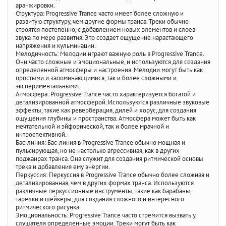
аранжировки.
Структура: Progressive Trance часто имеет более сложную и
развитую структуру, чем другие формы транса. Треки обычно
строятся постепенно, с добавлением новых элементов и слоев
звука по мере развития. Это создает ощущение нарастающего
напряжения и кульминации.
Мелодичность: Мелодии играют важную роль в Progressive Trance.
Они часто сложные и эмоциональные, и используются для создания
определенной атмосферы и настроения. Мелодии могут быть как
простыми и запоминающимися, так и более сложными и
экспериментальными.
Атмосфера: Progressive Trance часто характеризуется богатой и
детализированной атмосферой. Используются различные звуковые
эффекты, такие как реверберация, дилей и хорус, для создания
ощущения глубины и пространства. Атмосфера может быть как
мечтательной и эйфорической, так и более мрачной и
интроспективной.
Бас-линия: Бас-линия в Progressive Trance обычно мощная и
пульсирующая, но не настолько агрессивная, как в других
поджанрах транса. Она служит для создания ритмической основы
трека и добавления ему энергии.
Перкуссия: Перкуссия в Progressive Trance обычно более сложная и
детализированная, чем в других формах транса. Используются
различные перкуссионные инструменты, такие как барабаны,
тарелки и шейкеры, для создания сложного и интересного
ритмического рисунка.
Эмоциональность: Progressive Trance часто стремится вызвать у
слушателя определенные эмоции. Треки могут быть как