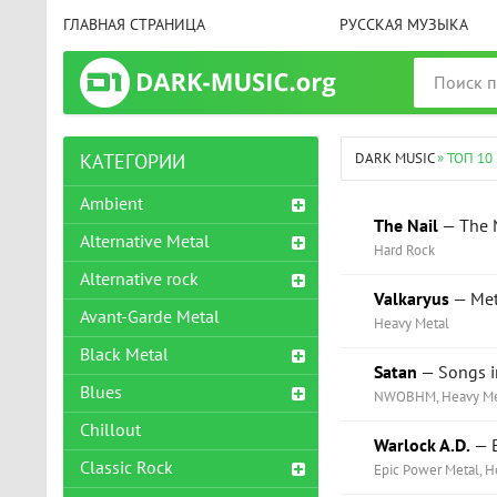
ГЛАВНАЯ СТРАНИЦА
РУССКАЯ МУЗЫКА
DARK MUSIC
» ТОП 10
КАТЕГОРИИ
Ambient
The Nail
— The N
Alternative Metal
Hard Rock
Alternative rock
Valkaryus
— Met
Avant-Garde Metal
Heavy Metal
Black Metal
Satan
— Songs i
Blues
NWOBHM, Heavy Me
Chillout
Warlock A.D.
— B
Classic Rock
Epic Power Metal, H