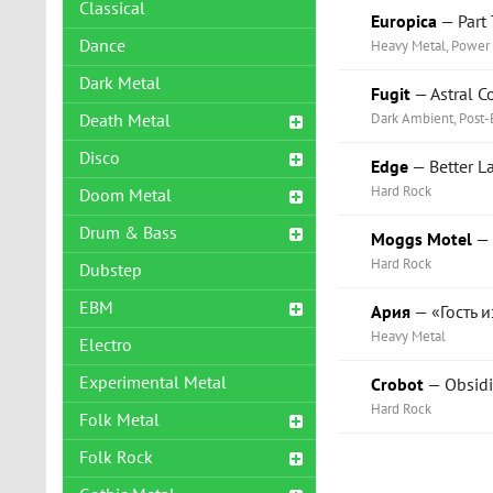
Classical
Europica
— Part
Dance
Heavy Metal, Power
Dark Metal
Fugit
— Astral C
Dark Ambient, Post-
Death Metal
Disco
Edge
— Better L
Hard Rock
Doom Metal
Drum & Bass
Moggs Motel
— 
Hard Rock
Dubstep
EBM
Ария
— «Гость и
Heavy Metal
Electro
Experimental Metal
Crobot
— Obsidi
Hard Rock
Folk Metal
Folk Rock