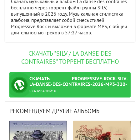
Скачать музыкальный альбом La danse des contraires
бесплатно через торрент-файл группы SILV,
выпущенный в 2026 году. Музыкальная стилистика
альбома, представляет собой смесь стилей
Progressive Rock и выложен в формате MP3, с общей
длительностью треков в 57:27 часов.
СКАЧАТЬ "SILV / LA DANSE DES
CONTRAIRES" ТОРРЕНТ БЕСПЛАТНО
СКАЧАТЬ
PROGRESSIVE-ROCK-SILV-
ТОРРЕНТ
LA-DANSE-DES-CONTRAIRES-2026-MP3-320-
KBPS-6865424.TORRENT
СКАЧИВАНИЙ: 0
26-mp3-320-kbps-6865424.torrent
РЕКОМЕНДУЕМ ДРУГИЕ АЛЬБОМЫ