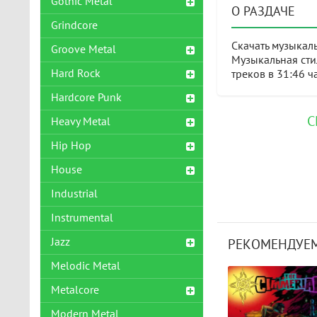
Gothic Metal
О РАЗДАЧЕ
Grindcore
Скачать музыкал
Groove Metal
Музыкальная сти
Hard Rock
треков в 31:46 ч
Hardcore Punk
С
Heavy Metal
Hip Hop
House
Industrial
Instrumental
Jazz
РЕКОМЕНДУЕМ
Melodic Metal
Metalcore
Modern Metal