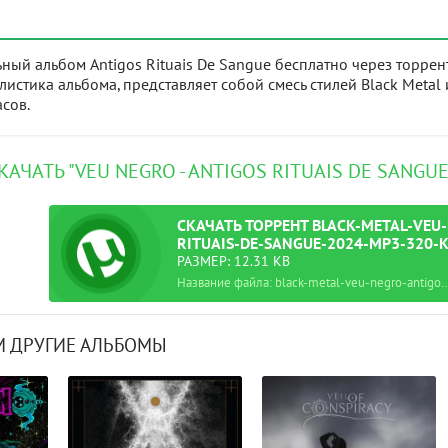
ьный альбом Antigos Rituais De Sangue бесплатно через торрен
листика альбома, представляет собой смесь стилей Black Meta
асов.
КАЧАТЬ "VEU NEGRO - ANTIGOS RITUAIS DE SANGU
СКАЧАТЬ
ТОРРЕНТ
BLACK-METAL-VEU
RITUAIS-DE-SANGUE-2024-MP3-320-
РАЗМЕР: 12.31 KB
Название файла: black-metal-veu-negro-antigos-rituais-de-sangu
 ДРУГИЕ АЛЬБОМЫ