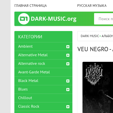
ГЛАВНАЯ СТРАНИЦА
РУССКАЯ МУЗЫКА
DARK MUSIC
»
АЛЬБО
КАТЕГОРИИ
Ambient
VEU NEGRO -
Alternative Metal
Alternative rock
Avant-Garde Metal
Black Metal
Blues
Chillout
Classic Rock