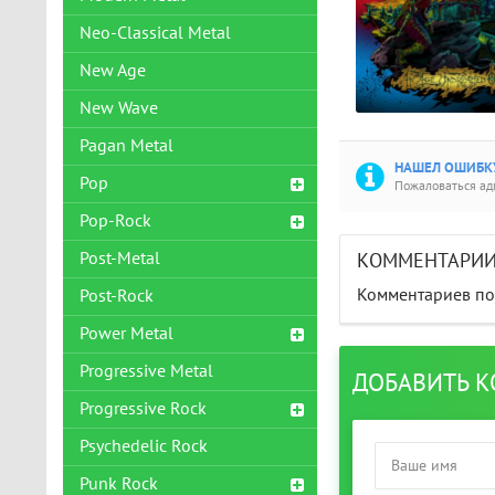
Neo-Classical Metal
New Age
New Wave
Pagan Metal
НАШЕЛ ОШИБКУ
Pop
Пожаловаться а
Pop-Rock
Post-Metal
КОММЕНТАРИ
Комментариев пок
Post-Rock
Power Metal
Progressive Metal
ДОБАВИТЬ 
Progressive Rock
Psychedelic Rock
Punk Rock