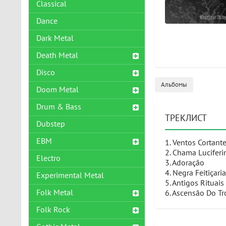
Classical
Dance
Dark Metal
Death Metal
Disco
Альбомы
Doom Metal
Drum & Bass
ТРЕКЛИСТ
Dubstep
EBM
1. Ventos Cortant
2. Chama Luciferi
Electro
3. Adoração
4. Negra Feitiçaria
Experimental Metal
5. Antigos Rituai
Folk Metal
6. Ascensão Do T
Folk Rock