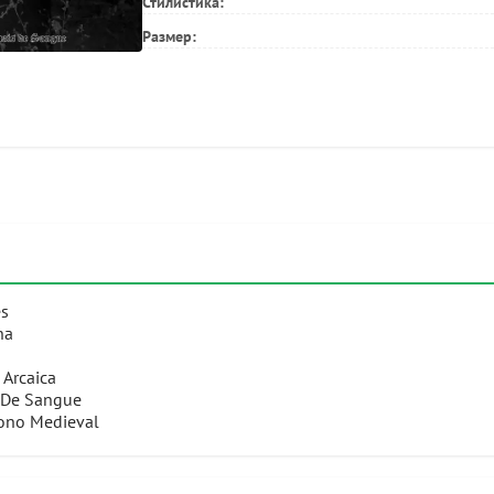
Стилистика:
Размер:
es
na
 Arcaica
s De Sangue
rono Medieval