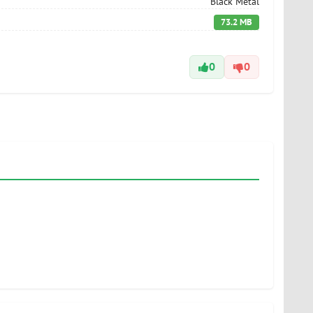
Black Metal
73.2 MB
0
0