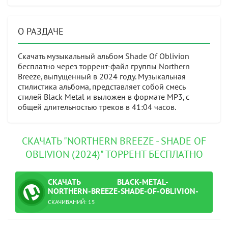
О РАЗДАЧЕ
Скачать музыкальный альбом Shade Of Oblivion
бесплатно через торрент-файл группы Northern
Breeze, выпущенный в 2024 году. Музыкальная
стилистика альбома, представляет собой смесь
стилей Black Metal и выложен в формате MP3, с
общей длительностью треков в 41:04 часов.
СКАЧАТЬ "NORTHERN BREEZE - SHADE OF
OBLIVION (2024)" ТОРРЕНТ БЕСПЛАТНО
СКАЧАТЬ
BLACK-METAL-
ТОРРЕНТ
NORTHERN-BREEZE-SHADE-OF-OBLIVION-
2024-MP3-320-KBPS.TORRENT
СКАЧИВАНИЙ: 15
024-mp3-320-kbps.torrent