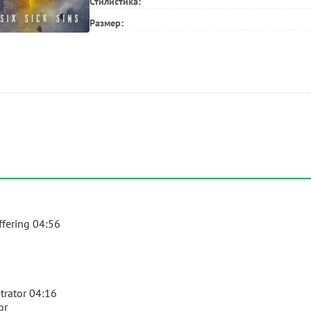
Стилистика:
Размер:
ffering 04:56
etrator 04:16
or