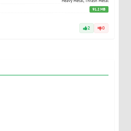
Heavy Metal, Thrash Metal
91.2 MB
2
0