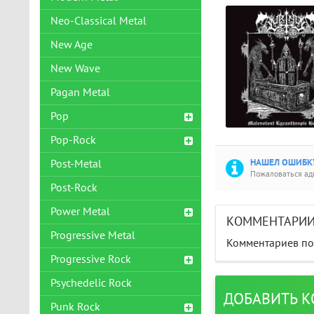
Neo-Classical Metal
New Age
New Wave
Pagan Metal
Pop
Pop-Rock
НАШЕЛ ОШИБКУ
Post-Metal
Пожаловаться а
Post-Rock
Power Metal
КОММЕНТАРИ
Progressive Metal
Комментариев пок
Progressive Rock
Psychedelic Rock
ДОБАВИТЬ 
Punk Rock