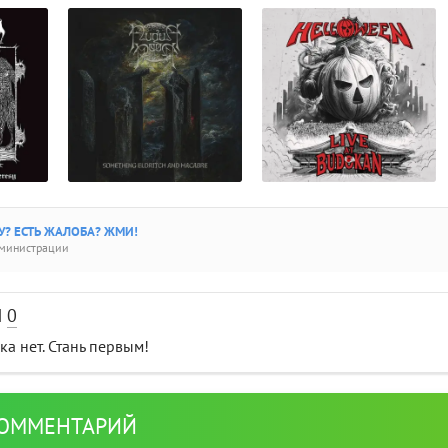
? ЕСТЬ ЖАЛОБА? ЖМИ!
дминистрации
И
0
а нет. Стань первым!
КОММЕНТАРИЙ