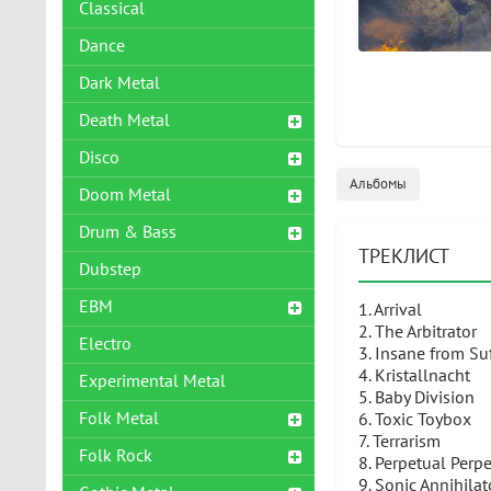
Classical
Dance
Dark Metal
Death Metal
Disco
Альбомы
Doom Metal
Drum & Bass
ТРЕКЛИСТ
Dubstep
EBM
1. Arrival
2. The Arbitrator
Electro
3. Insane from Su
4. Kristallnacht
Experimental Metal
5. Baby Division
Folk Metal
6. Toxic Toybox
7. Terrarism
Folk Rock
8. Perpetual Perp
9. Sonic Annihilat