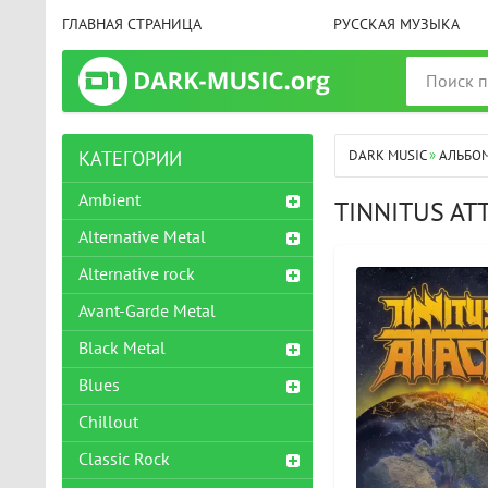
ГЛАВНАЯ СТРАНИЦА
РУССКАЯ МУЗЫКА
DARK MUSIC
»
АЛЬБО
КАТЕГОРИИ
Ambient
TINNITUS AT
Alternative Metal
Alternative rock
Avant-Garde Metal
Black Metal
Blues
Chillout
Classic Rock