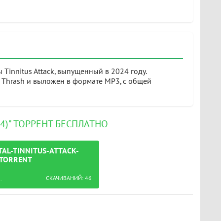
 Tinnitus Attack, выпущенный в 2024 году.
, Thrash и выложен в формате MP3, с общей
024)" ТОРРЕНТ БЕСПЛАТНО
AL-TINNITUS-ATTACK-
.TORRENT
СКАЧИВАНИЙ: 46
sick-sins-2024-mp3-320-kbps-2.torrent